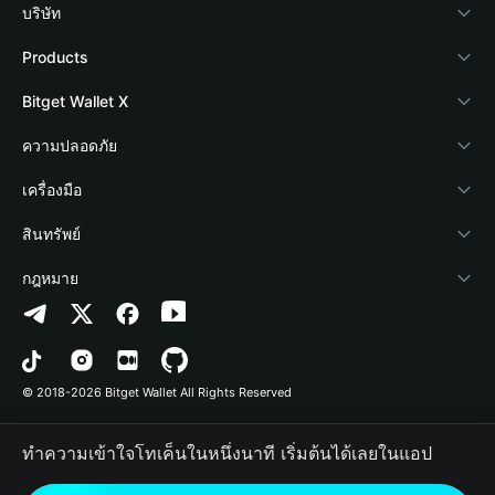
บริษัท
เกี่ยวกับ Bitget Wallet
Products
Blog
Crypto Card
Bitget Wallet X
Academy
Stablecoin Earn
นักพัฒนา
ความปลอดภัย
ข่าวสารด้านคริปโต
Payfi Crypto
เชื่อมต่อ Wallet
Protection Fund
เครื่องมือ
ศูนย์ช่วยเหลือ
Crypto Swap API
Bitget Wallet Pay
เทคโนโลยีความปลอดภัย
ซื้อคริปโต
สินทรัพย์
ติดต่อเรา
Altcoin Season Index
ลิสต์โปรเจกต์
การตรวจจับการอนุญาต
Arbitrum
กฎหมาย
ทรัพยากรข้อมูลของแบรนด์
Prediction Markets
การตรวจจับสัญญา
Avalanche
นโยบายความเป็นส่วนตัว
อาชีพ
DApp
การโอนเป็นชุด
Bitcoin
ข้อตกลงในการใช้บริการ
© 2018-2026 Bitget Wallet All Rights Reserved
การยืนยันช่องทางอย่างเป็นทางการ
Trade
BNB Chain
Risk Disclosure
ทำความเข้าใจโทเค็นในหนึ่งนาที เริ่มต้นได้เลยในแอป
RWA
Polygon