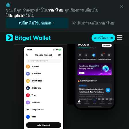
English
日本語
ขณะนี้คุณกำลังดูหน้านี้ใน
ภาษาไทย
คุณต้องการเปลี่ยนไป
ใช้
English
หรือไม่
Tiếng Việt
เปลี่ยนไปใช้English
ดำเนินการต่อในภาษาไทย
Русский
Español (Latinoamérica)
Türkçe
ดาวน์โหลดเลย
Italiano
Français
Deutsch
简体中文
繁體中文
Português (Portugal)
Bahasa Indonesia
ภาษาไทย
हिन्दी
বাংলা
Español
Português (Brasil)
Español (Argentina)