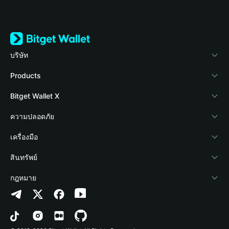
บริษัท
เกี่ยวกับ Bitget Wallet
Products
Blog
Crypto Card
Bitget Wallet X
Academy
Stablecoin Earn
นักพัฒนา
ความปลอดภัย
ข่าวสารด้านคริปโต
Payfi Crypto
เชื่อมต่อ Wallet
Protection Fund
เครื่องมือ
ศูนย์ช่วยเหลือ
Crypto Swap API
Bitget Wallet Pay
เทคโนโลยีความปลอดภัย
ซื้อคริปโต
สินทรัพย์
ติดต่อเรา
Altcoin Season Index
ลิสต์โปรเจกต์
การตรวจจับการอนุญาต
Arbitrum
กฎหมาย
ทรัพยากรข้อมูลของแบรนด์
Prediction Markets
การตรวจจับสัญญา
Avalanche
นโยบายความเป็นส่วนตัว
อาชีพ
DApp
การโอนเป็นชุด
Bitcoin
ข้อตกลงในการใช้บริการ