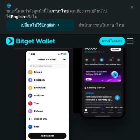
English
日本語
ขณะนี้คุณกำลังดูหน้านี้ใน
ภาษาไทย
คุณต้องการเปลี่ยนไป
ใช้
English
หรือไม่
Tiếng Việt
เปลี่ยนไปใช้English
ดำเนินการต่อในภาษาไทย
Русский
Español (Latinoamérica)
Türkçe
ดาวน์โหลดเลย
Italiano
Français
Deutsch
简体中文
繁體中文
Português (Portugal)
Bahasa Indonesia
ภาษาไทย
हिन्दी
বাংলা
Español
Português (Brasil)
Español (Argentina)