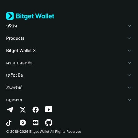
บริษัท
เกี่ยวกับ Bitget Wallet
Products
Blog
Crypto Card
Bitget Wallet X
Academy
Stablecoin Earn
นักพัฒนา
ความปลอดภัย
ข่าวสารด้านคริปโต
Payfi Crypto
เชื่อมต่อ Wallet
Protection Fund
เครื่องมือ
ศูนย์ช่วยเหลือ
Crypto Swap API
Bitget Wallet Pay
เทคโนโลยีความปลอดภัย
ซื้อคริปโต
สินทรัพย์
ติดต่อเรา
Altcoin Season Index
ลิสต์โปรเจกต์
การตรวจจับการอนุญาต
Arbitrum
กฎหมาย
ทรัพยากรข้อมูลของแบรนด์
Prediction Markets
การตรวจจับสัญญา
Avalanche
นโยบายความเป็นส่วนตัว
อาชีพ
DApp
การโอนเป็นชุด
Bitcoin
ข้อตกลงในการใช้บริการ
© 2018-2026 Bitget Wallet All Rights Reserved
การยืนยันช่องทางอย่างเป็นทางการ
Trade
BNB Chain
Risk Disclosure