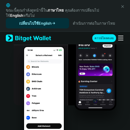
English
日本語
ขณะนี้คุณกำลังดูหน้านี้ใน
ภาษาไทย
คุณต้องการเปลี่ยนไป
ใช้
English
หรือไม่
Tiếng Việt
เปลี่ยนไปใช้English
ดำเนินการต่อในภาษาไทย
Русский
Español (Latinoamérica)
Türkçe
ดาวน์โหลดเลย
Italiano
Français
Deutsch
简体中文
繁體中文
Português (Portugal)
Bahasa Indonesia
ภาษาไทย
हिन्दी
বাংলা
Español
Português (Brasil)
Español (Argentina)