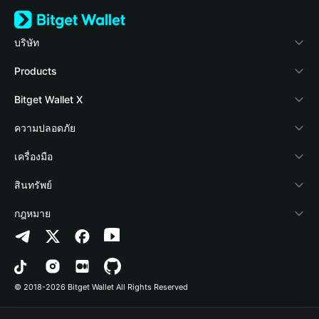
บริษัท
เกี่ยวกับ Bitget Wallet
Products
Blog
Crypto Card
Bitget Wallet X
Academy
Stablecoin Earn
นักพัฒนา
ความปลอดภัย
ข่าวสารด้านคริปโต
Payfi Crypto
เชื่อมต่อ Wallet
Protection Fund
เครื่องมือ
ศูนย์ช่วยเหลือ
Crypto Swap API
Bitget Wallet Pay
เทคโนโลยีความปลอดภัย
ซื้อคริปโต
สินทรัพย์
ติดต่อเรา
Altcoin Season Index
ลิสต์โปรเจกต์
การตรวจจับการอนุญาต
Arbitrum
กฎหมาย
ทรัพยากรข้อมูลของแบรนด์
Prediction Markets
การตรวจจับสัญญา
Avalanche
นโยบายความเป็นส่วนตัว
อาชีพ
DApp
การโอนเป็นชุด
Bitcoin
ข้อตกลงในการใช้บริการ
© 2018-2026 Bitget Wallet All Rights Reserved
การยืนยันช่องทางอย่างเป็นทางการ
Trade
BNB Chain
Risk Disclosure