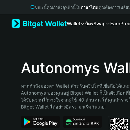
English
ขณะนี้คุณกำลังดูหน้านี้ใน
ภาษาไทย
คุณต้องการเปลี่ย
日本語
Tiếng Việt
Wallet
บัตร
Swap
Earn
Pred
Русский
Español (Latinoamérica)
Türkçe
Italiano
Français
Deutsch
Autonomys Wal
简体中文
繁體中文
Português (Portugal)
หากกำลังมองหา Wallet สำหรับคริปโตที่เชื่อถือได้และป
Bahasa Indonesia
Autonomys ของคุณอยู่ Bitget Wallet ก็เป็นตัวเลือกที่ด
ภาษาไทย
ได้รับความไว้วางใจจากผู้ใช้ 40 ล้านคน ให้คุณสำรว
हिन्दी
Bitget Wallet ได้อย่างอิสระ มาเริ่มกันเลย!
বাংলা
Español
Português (Brasil)
Español (Argentina)