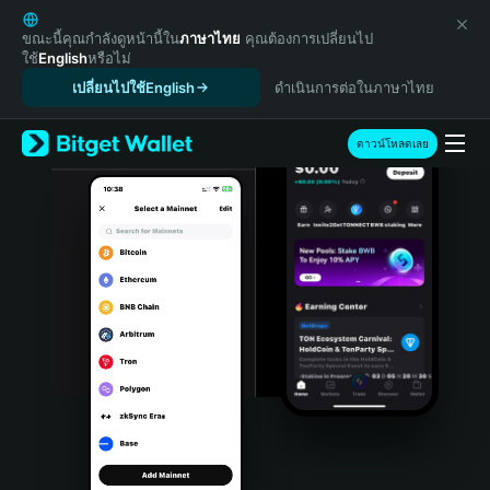
English
日本語
ขณะนี้คุณกำลังดูหน้านี้ใน
ภาษาไทย
คุณต้องการเปลี่ยนไป
ใช้
English
หรือไม่
Tiếng Việt
เปลี่ยนไปใช้English
ดำเนินการต่อในภาษาไทย
Русский
Español (Latinoamérica)
Türkçe
ดาวน์โหลดเลย
Italiano
Français
Deutsch
简体中文
繁體中文
Português (Portugal)
Bahasa Indonesia
ภาษาไทย
हिन्दी
বাংলা
Español
Português (Brasil)
Español (Argentina)