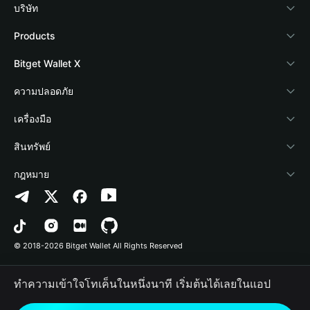
บริษัท
เกี่ยวกับ Bitget Wallet
Products
Blog
Crypto Card
Bitget Wallet X
Academy
Stablecoin Earn
นักพัฒนา
ความปลอดภัย
ข่าวสารด้านคริปโต
Payfi Crypto
เชื่อมต่อ Wallet
Protection Fund
เครื่องมือ
ศูนย์ช่วยเหลือ
Crypto Swap API
Bitget Wallet Pay
เทคโนโลยีความปลอดภัย
ซื้อคริปโต
สินทรัพย์
ติดต่อเรา
Altcoin Season Index
ลิสต์โปรเจกต์
การตรวจจับการอนุญาต
Arbitrum
กฎหมาย
ทรัพยากรข้อมูลของแบรนด์
Prediction Markets
การตรวจจับสัญญา
Avalanche
นโยบายความเป็นส่วนตัว
อาชีพ
DApp
การโอนเป็นชุด
Bitcoin
ข้อตกลงในการใช้บริการ
© 2018-2026 Bitget Wallet All Rights Reserved
การยืนยันช่องทางอย่างเป็นทางการ
Trade
BNB Chain
Risk Disclosure
ทำความเข้าใจโทเค็นในหนึ่งนาที เริ่มต้นได้เลยในแอป
RWA
Polygon