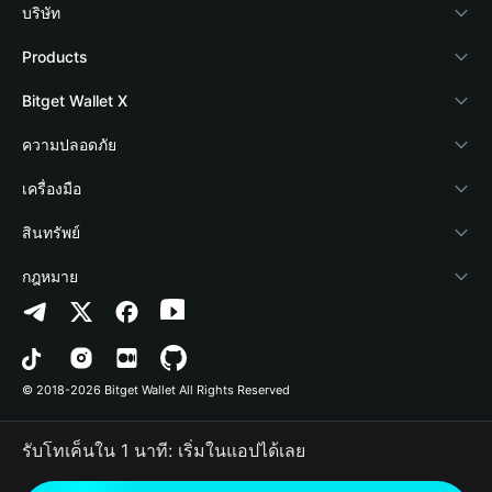
บริษัท
เกี่ยวกับ Bitget Wallet
Products
Blog
Crypto Card
Bitget Wallet X
Academy
Stablecoin Earn
นักพัฒนา
ความปลอดภัย
ข่าวสารด้านคริปโต
Payfi Crypto
เชื่อมต่อ Wallet
Protection Fund
เครื่องมือ
ศูนย์ช่วยเหลือ
Crypto Swap API
Bitget Wallet Pay
เทคโนโลยีความปลอดภัย
ซื้อคริปโต
สินทรัพย์
ติดต่อเรา
Altcoin Season Index
ลิสต์โปรเจกต์
การตรวจจับการอนุญาต
Arbitrum
กฎหมาย
ทรัพยากรข้อมูลของแบรนด์
Prediction Markets
การตรวจจับสัญญา
Avalanche
นโยบายความเป็นส่วนตัว
อาชีพ
DApp
การโอนเป็นชุด
Bitcoin
ข้อตกลงในการใช้บริการ
© 2018-2026 Bitget Wallet All Rights Reserved
การยืนยันช่องทางอย่างเป็นทางการ
Trade
BNB Chain
Risk Disclosure
รับโทเค็นใน 1 นาที: เริ่มในแอปได้เลย
RWA
Polygon