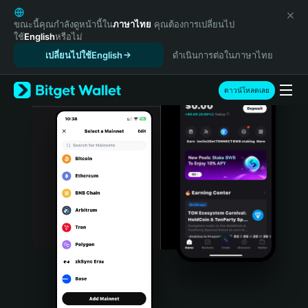
English
日本語
ขณะนี้คุณกำลังดูหน้านี้ใน
ภาษาไทย
คุณต้องการเปลี่ยนไป
ใช้
English
หรือไม่
Tiếng Việt
เปลี่ยนไปใช้English
ดำเนินการต่อในภาษาไทย
Русский
Español (Latinoamérica)
Türkçe
ดาวน์โหลดเลย
Italiano
Français
Deutsch
简体中文
繁體中文
Português (Portugal)
Bahasa Indonesia
ภาษาไทย
हिन्दी
বাংলা
Español
Português (Brasil)
Español (Argentina)