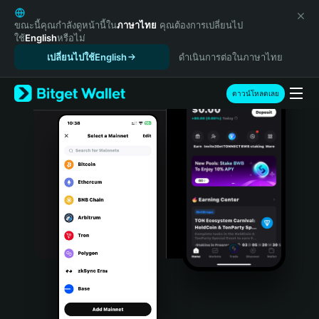
English
日本語
ขณะนี้คุณกำลังดูหน้านี้ใน
ภาษาไทย
คุณต้องการเปลี่ยนไป
ใช้
English
หรือไม่
Tiếng Việt
เปลี่ยนไปใช้English
ดำเนินการต่อในภาษาไทย
Русский
Español (Latinoamérica)
Türkçe
ดาวน์โหลดเลย
Italiano
Français
Deutsch
简体中文
繁體中文
Português (Portugal)
Bahasa Indonesia
ภาษาไทย
हिन्दी
বাংলা
Español
Português (Brasil)
Español (Argentina)