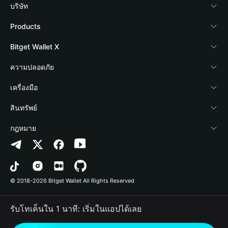
บริษัท
เกี่ยวกับ Bitget Wallet
Products
Blog
Crypto Card
Bitget Wallet X
Academy
Stablecoin Earn
นักพัฒนา
ความปลอดภัย
ข่าวสารด้านคริปโต
Payfi Crypto
เชื่อมต่อ Wallet
Protection Fund
เครื่องมือ
ศูนย์ช่วยเหลือ
Crypto Swap API
Bitget Wallet Pay
เทคโนโลยีความปลอดภัย
ซื้อคริปโต
สินทรัพย์
ติดต่อเรา
Altcoin Season Index
ลิสต์โปรเจกต์
การตรวจจับการอนุญาต
Arbitrum
กฎหมาย
ทรัพยากรข้อมูลของแบรนด์
Prediction Markets
การตรวจจับสัญญา
Avalanche
นโยบายความเป็นส่วนตัว
อาชีพ
DApp
การโอนเป็นชุด
Bitcoin
ข้อตกลงในการใช้บริการ
© 2018-2026 Bitget Wallet All Rights Reserved
การยืนยันช่องทางอย่างเป็นทางการ
Trade
BNB Chain
Risk Disclosure
รับโทเค็นใน 1 นาที: เริ่มในแอปได้เลย
RWA
Polygon