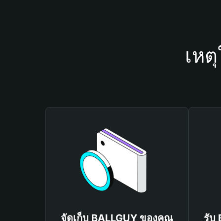
เหต
จัดเก็บ BALLGUY ของคุณ
รับ