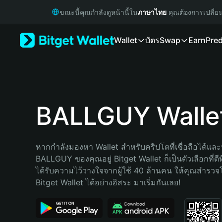
English
ขณะนี้คุณกำลังดูหน้านี้ใน
ภาษาไทย
คุณต้องการเปลี่ย
日本語
Tiếng Việt
Wallet
บัตร
Swap
Earn
Pred
Русский
Español (Latinoamérica)
Türkçe
Italiano
Français
Deutsch
BALLGUY Walle
简体中文
繁體中文
Português (Portugal)
หากกำลังมองหา Wallet สำหรับคริปโตที่เชื่อถือได้และป
Bahasa Indonesia
BALLGUY ของคุณอยู่ Bitget Wallet ก็เป็นตัวเลือกที่ดีท
ภาษาไทย
ได้รับความไว้วางใจจากผู้ใช้ 40 ล้านคน ให้คุณสำรว
हिन्दी
Bitget Wallet ได้อย่างอิสระ มาเริ่มกันเลย!
বাংলা
Español
Português (Brasil)
Español (Argentina)