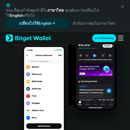
English
日本語
ขณะนี้คุณกำลังดูหน้านี้ใน
ภาษาไทย
คุณต้องการเปลี่ยนไป
ใช้
English
หรือไม่
Tiếng Việt
เปลี่ยนไปใช้English
ดำเนินการต่อในภาษาไทย
Русский
Español (Latinoamérica)
Türkçe
ดาวน์โหลดเลย
Italiano
Français
Deutsch
简体中文
繁體中文
Português (Portugal)
Bahasa Indonesia
ภาษาไทย
हिन्दी
বাংলা
Español
Português (Brasil)
Español (Argentina)