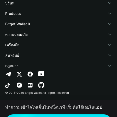
บริษัท
เกี่ยวกับ Bitget Wallet
Products
Blog
Crypto Card
Bitget Wallet X
Academy
Stablecoin Earn
นักพัฒนา
ความปลอดภัย
ข่าวสารด้านคริปโต
Payfi Crypto
เชื่อมต่อ Wallet
Protection Fund
เครื่องมือ
ศูนย์ช่วยเหลือ
Crypto Swap API
Bitget Wallet Pay
เทคโนโลยีความปลอดภัย
ซื้อคริปโต
สินทรัพย์
ติดต่อเรา
Altcoin Season Index
ลิสต์โปรเจกต์
การตรวจจับการอนุญาต
Arbitrum
กฎหมาย
ทรัพยากรข้อมูลของแบรนด์
Prediction Markets
การตรวจจับสัญญา
Avalanche
นโยบายความเป็นส่วนตัว
อาชีพ
DApp
การโอนเป็นชุด
Bitcoin
ข้อตกลงในการใช้บริการ
© 2018-2026 Bitget Wallet All Rights Reserved
การยืนยันช่องทางอย่างเป็นทางการ
Trade
BNB Chain
Risk Disclosure
ทำความเข้าใจโทเค็นในหนึ่งนาที เริ่มต้นได้เลยในแอป
RWA
Polygon