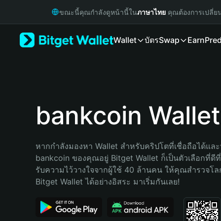
English
ขณะนี้คุณกำลังดูหน้านี้ใน
ภาษาไทย
คุณต้องการเปลี่ย
日本語
Tiếng Việt
Wallet
บัตร
Swap
Earn
Pred
Русский
Español (Latinoamérica)
Türkçe
Italiano
Français
Deutsch
bankcoin Wallet
简体中文
繁體中文
Português (Portugal)
หากกำลังมองหา Wallet สำหรับคริปโตที่เชื่อถือได้และป
Bahasa Indonesia
bankcoin ของคุณอยู่ Bitget Wallet ก็เป็นตัวเลือกที่ดีท
ภาษาไทย
รับความไว้วางใจจากผู้ใช้ 40 ล้านคน ให้คุณสำรวจโ
हिन्दी
Bitget Wallet ได้อย่างอิสระ มาเริ่มกันเลย!
বাংলা
Español
Português (Brasil)
Español (Argentina)