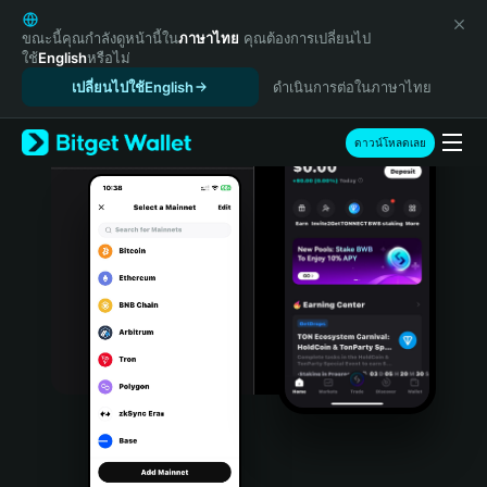
English
日本語
ขณะนี้คุณกำลังดูหน้านี้ใน
ภาษาไทย
คุณต้องการเปลี่ยนไป
ใช้
English
หรือไม่
Tiếng Việt
เปลี่ยนไปใช้English
ดำเนินการต่อในภาษาไทย
Русский
Español (Latinoamérica)
Türkçe
ดาวน์โหลดเลย
Italiano
Français
Deutsch
简体中文
繁體中文
Português (Portugal)
Bahasa Indonesia
ภาษาไทย
हिन्दी
বাংলা
Español
Português (Brasil)
Español (Argentina)