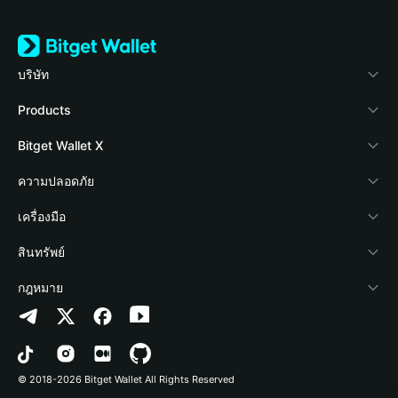
บริษัท
เกี่ยวกับ Bitget Wallet
Products
Blog
Crypto Card
Bitget Wallet X
Academy
Stablecoin Earn
นักพัฒนา
ความปลอดภัย
ข่าวสารด้านคริปโต
Payfi Crypto
เชื่อมต่อ Wallet
Protection Fund
เครื่องมือ
ศูนย์ช่วยเหลือ
Crypto Swap API
Bitget Wallet Pay
เทคโนโลยีความปลอดภัย
ซื้อคริปโต
สินทรัพย์
ติดต่อเรา
Altcoin Season Index
ลิสต์โปรเจกต์
การตรวจจับการอนุญาต
Arbitrum
กฎหมาย
ทรัพยากรข้อมูลของแบรนด์
Prediction Markets
การตรวจจับสัญญา
Avalanche
นโยบายความเป็นส่วนตัว
อาชีพ
DApp
การโอนเป็นชุด
Bitcoin
ข้อตกลงในการใช้บริการ
© 2018-2026 Bitget Wallet All Rights Reserved
การยืนยันช่องทางอย่างเป็นทางการ
Trade
BNB Chain
Risk Disclosure