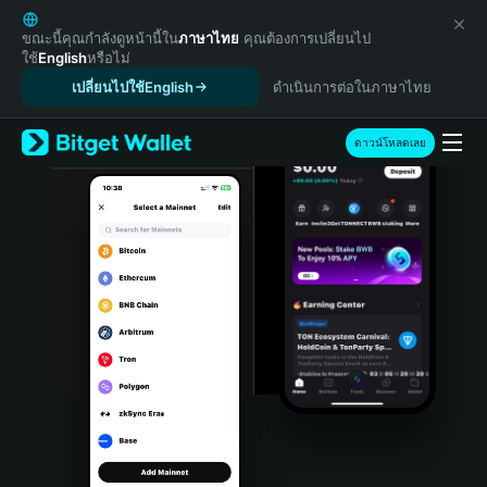
English
日本語
ขณะนี้คุณกำลังดูหน้านี้ใน
ภาษาไทย
คุณต้องการเปลี่ยนไป
ใช้
English
หรือไม่
Tiếng Việt
เปลี่ยนไปใช้English
ดำเนินการต่อในภาษาไทย
Русский
Español (Latinoamérica)
Türkçe
ดาวน์โหลดเลย
Italiano
Français
Deutsch
简体中文
繁體中文
Português (Portugal)
Bahasa Indonesia
ภาษาไทย
हिन्दी
বাংলা
Español
Português (Brasil)
Español (Argentina)