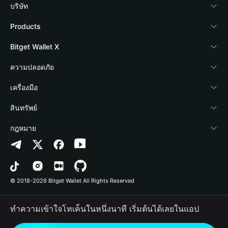
บริษัท
เกี่ยวกับ Bitget Wallet
Products
Blog
Crypto Card
Bitget Wallet X
Academy
Stablecoin Earn
นักพัฒนา
ความปลอดภัย
ข่าวสารด้านคริปโต
Payfi Crypto
เชื่อมต่อ Wallet
Protection Fund
เครื่องมือ
ศูนย์ช่วยเหลือ
Crypto Swap API
Bitget Wallet Pay
เทคโนโลยีความปลอดภัย
ซื้อคริปโต
สินทรัพย์
ติดต่อเรา
Altcoin Season Index
ลิสต์โปรเจกต์
การตรวจจับการอนุญาต
Arbitrum
กฎหมาย
ทรัพยากรข้อมูลของแบรนด์
Prediction Markets
การตรวจจับสัญญา
Avalanche
นโยบายความเป็นส่วนตัว
อาชีพ
DApp
การโอนเป็นชุด
Bitcoin
ข้อตกลงในการใช้บริการ
© 2018-2026 Bitget Wallet All Rights Reserved
การยืนยันช่องทางอย่างเป็นทางการ
Trade
BNB Chain
Risk Disclosure
ทำความเข้าใจโทเค็นในหนึ่งนาที เริ่มต้นได้เลยในแอป
RWA
Polygon