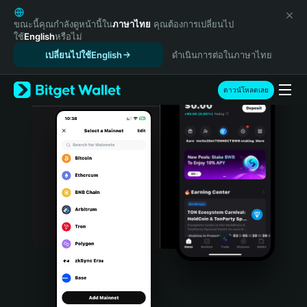
English
日本語
ขณะนี้คุณกำลังดูหน้านี้ใน
ภาษาไทย
คุณต้องการเปลี่ยนไป
ใช้
English
หรือไม่
Tiếng Việt
เปลี่ยนไปใช้English
ดำเนินการต่อในภาษาไทย
Русский
Español (Latinoamérica)
Türkçe
ดาวน์โหลดเลย
Italiano
Français
Deutsch
简体中文
繁體中文
Português (Portugal)
Bahasa Indonesia
ภาษาไทย
हिन्दी
বাংলা
Español
Português (Brasil)
Español (Argentina)