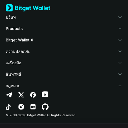
บริษัท
เกี่ยวกับ Bitget Wallet
Products
Blog
Crypto Card
Bitget Wallet X
Academy
Stablecoin Earn
นักพัฒนา
ความปลอดภัย
ข่าวสารด้านคริปโต
Payfi Crypto
เชื่อมต่อ Wallet
Protection Fund
เครื่องมือ
ศูนย์ช่วยเหลือ
Crypto Swap API
Bitget Wallet Pay
เทคโนโลยีความปลอดภัย
ซื้อคริปโต
สินทรัพย์
ติดต่อเรา
Altcoin Season Index
ลิสต์โปรเจกต์
การตรวจจับการอนุญาต
Arbitrum
กฎหมาย
ทรัพยากรข้อมูลของแบรนด์
Prediction Markets
การตรวจจับสัญญา
Avalanche
นโยบายความเป็นส่วนตัว
อาชีพ
DApp
การโอนเป็นชุด
Bitcoin
ข้อตกลงในการใช้บริการ
© 2018-2026 Bitget Wallet All Rights Reserved
การยืนยันช่องทางอย่างเป็นทางการ
Trade
BNB Chain
Risk Disclosure