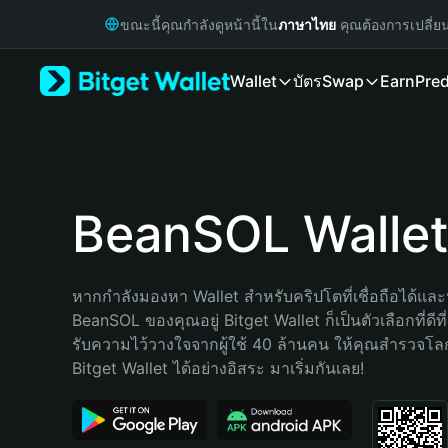
English
ขณะนี้คุณกำลังดูหน้านี้ใน
ภาษาไทย
คุณต้องการเปลี่ย
日本語
Tiếng Việt
Wallet
บัตร
Swap
Earn
Pred
Русский
Español (Latinoamérica)
Türkçe
Italiano
Français
Deutsch
BeanSOL Walle
简体中文
繁體中文
Português (Portugal)
หากกำลังมองหา Wallet สำหรับคริปโตที่เชื่อถือได้และป
Bahasa Indonesia
BeanSOL ของคุณอยู่ Bitget Wallet ก็เป็นตัวเลือกที่ดีที
ภาษาไทย
รับความไว้วางใจจากผู้ใช้ 40 ล้านคน ให้คุณสำรวจโ
हिन्दी
Bitget Wallet ได้อย่างอิสระ มาเริ่มกันเลย!
বাংলা
Español
Português (Brasil)
Español (Argentina)