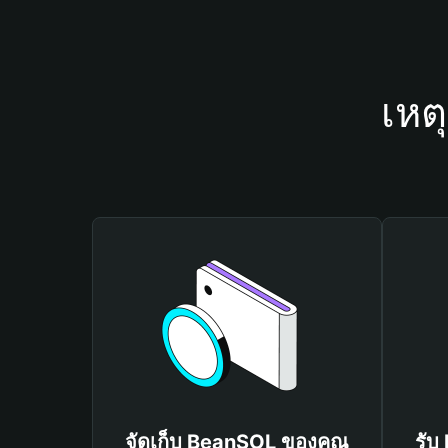
เหต
จัดเก็บ BeanSOL ของคุณ
รับ