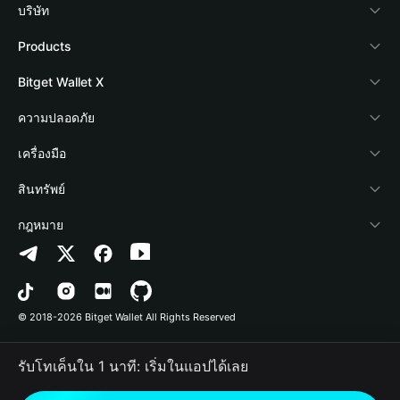
บริษัท
เกี่ยวกับ Bitget Wallet
Products
Blog
Crypto Card
Bitget Wallet X
Academy
Stablecoin Earn
นักพัฒนา
ความปลอดภัย
ข่าวสารด้านคริปโต
Payfi Crypto
เชื่อมต่อ Wallet
Protection Fund
เครื่องมือ
ศูนย์ช่วยเหลือ
Crypto Swap API
Bitget Wallet Pay
เทคโนโลยีความปลอดภัย
ซื้อคริปโต
สินทรัพย์
ติดต่อเรา
Altcoin Season Index
ลิสต์โปรเจกต์
การตรวจจับการอนุญาต
Arbitrum
กฎหมาย
ทรัพยากรข้อมูลของแบรนด์
Prediction Markets
การตรวจจับสัญญา
Avalanche
นโยบายความเป็นส่วนตัว
อาชีพ
DApp
การโอนเป็นชุด
Bitcoin
ข้อตกลงในการใช้บริการ
© 2018-2026 Bitget Wallet All Rights Reserved
การยืนยันช่องทางอย่างเป็นทางการ
Trade
BNB Chain
Risk Disclosure
รับโทเค็นใน 1 นาที: เริ่มในแอปได้เลย
RWA
Polygon