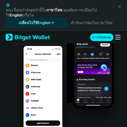
English
日本語
ขณะนี้คุณกำลังดูหน้านี้ใน
ภาษาไทย
คุณต้องการเปลี่ยนไป
ใช้
English
หรือไม่
Tiếng Việt
เปลี่ยนไปใช้English
ดำเนินการต่อในภาษาไทย
Русский
Español (Latinoamérica)
Türkçe
ดาวน์โหลดเลย
Italiano
Français
Deutsch
简体中文
繁體中文
Português (Portugal)
Bahasa Indonesia
ภาษาไทย
हिन्दी
বাংলা
Español
Português (Brasil)
Español (Argentina)