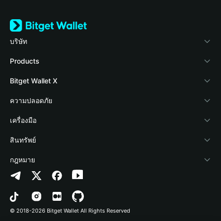
บริษัท
เกี่ยวกับ Bitget Wallet
Products
Blog
Crypto Card
Bitget Wallet X
Academy
Stablecoin Earn
นักพัฒนา
ความปลอดภัย
ข่าวสารด้านคริปโต
Payfi Crypto
เชื่อมต่อ Wallet
Protection Fund
เครื่องมือ
ศูนย์ช่วยเหลือ
Crypto Swap API
Bitget Wallet Pay
เทคโนโลยีความปลอดภัย
ซื้อคริปโต
สินทรัพย์
ติดต่อเรา
Altcoin Season Index
ลิสต์โปรเจกต์
การตรวจจับการอนุญาต
Arbitrum
กฎหมาย
ทรัพยากรข้อมูลของแบรนด์
Prediction Markets
การตรวจจับสัญญา
Avalanche
นโยบายความเป็นส่วนตัว
อาชีพ
DApp
การโอนเป็นชุด
Bitcoin
ข้อตกลงในการใช้บริการ
© 2018-2026 Bitget Wallet All Rights Reserved
การยืนยันช่องทางอย่างเป็นทางการ
Trade
BNB Chain
Risk Disclosure