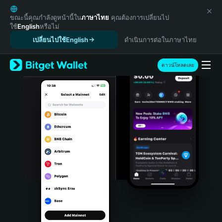
English
日本語
ขณะนี้คุณกำลังดูหน้านี้ใน
ภาษาไทย
คุณต้องการเปลี่ยนไป
ใช้
English
หรือไม่
Tiếng Việt
เปลี่ยนไปใช้English
ดำเนินการต่อในภาษาไทย
Русский
Español (Latinoamérica)
Türkçe
ดาวน์โหลดเลย
Italiano
Français
Deutsch
简体中文
繁體中文
Português (Portugal)
Bahasa Indonesia
ภาษาไทย
हिन्दी
বাংলা
Español
Português (Brasil)
Español (Argentina)