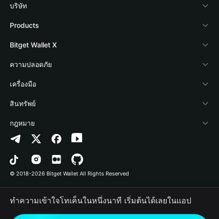
บริษัท
เกี่ยวกับ Bitget Wallet
Products
Blog
Crypto Card
Bitget Wallet X
Academy
Stablecoin Earn
นักพัฒนา
ความปลอดภัย
ข่าวสารด้านคริปโต
Payfi Crypto
เชื่อมต่อ Wallet
Protection Fund
เครื่องมือ
ศูนย์ช่วยเหลือ
Crypto Swap API
Bitget Wallet Pay
เทคโนโลยีความปลอดภัย
ซื้อคริปโต
สินทรัพย์
ติดต่อเรา
Altcoin Season Index
ลิสต์โปรเจกต์
การตรวจจับการอนุญาต
Arbitrum
กฎหมาย
ทรัพยากรข้อมูลของแบรนด์
Prediction Markets
การตรวจจับสัญญา
Avalanche
นโยบายความเป็นส่วนตัว
อาชีพ
DApp
การโอนเป็นชุด
Bitcoin
ข้อตกลงในการใช้บริการ
© 2018-2026 Bitget Wallet All Rights Reserved
การยืนยันช่องทางอย่างเป็นทางการ
Trade
BNB Chain
Risk Disclosure
ทำความเข้าใจโทเค็นในหนึ่งนาที เริ่มต้นได้เลยในแอป
RWA
Polygon