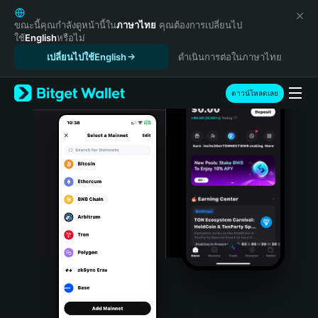
English
日本語
ขณะนี้คุณกำลังดูหน้านี้ใน
ภาษาไทย
คุณต้องการเปลี่ยนไป
ใช้
English
หรือไม่
Tiếng Việt
เปลี่ยนไปใช้English
ดำเนินการต่อในภาษาไทย
Русский
Español (Latinoamérica)
Türkçe
ดาวน์โหลดเลย
Italiano
Français
Deutsch
简体中文
繁體中文
Português (Portugal)
Bahasa Indonesia
ภาษาไทย
हिन्दी
বাংলা
Español
Português (Brasil)
Español (Argentina)