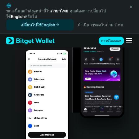
English
日本語
ขณะนี้คุณกำลังดูหน้านี้ใน
ภาษาไทย
คุณต้องการเปลี่ยนไป
ใช้
English
หรือไม่
Tiếng Việt
เปลี่ยนไปใช้English
ดำเนินการต่อในภาษาไทย
Русский
Español (Latinoamérica)
Türkçe
ดาวน์โหลดเลย
Italiano
Français
Deutsch
简体中文
繁體中文
Português (Portugal)
Bahasa Indonesia
ภาษาไทย
हिन्दी
বাংলা
Español
Português (Brasil)
Español (Argentina)