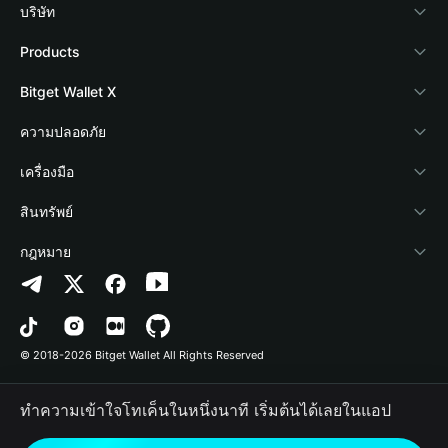
บริษัท
เกี่ยวกับ Bitget Wallet
Products
Blog
Crypto Card
Bitget Wallet X
Academy
Stablecoin Earn
นักพัฒนา
ความปลอดภัย
ข่าวสารด้านคริปโต
Payfi Crypto
เชื่อมต่อ Wallet
Protection Fund
เครื่องมือ
ศูนย์ช่วยเหลือ
Crypto Swap API
Bitget Wallet Pay
เทคโนโลยีความปลอดภัย
ซื้อคริปโต
สินทรัพย์
ติดต่อเรา
Altcoin Season Index
ลิสต์โปรเจกต์
การตรวจจับการอนุญาต
Arbitrum
กฎหมาย
ทรัพยากรข้อมูลของแบรนด์
Prediction Markets
การตรวจจับสัญญา
Avalanche
นโยบายความเป็นส่วนตัว
อาชีพ
DApp
การโอนเป็นชุด
Bitcoin
ข้อตกลงในการใช้บริการ
© 2018-2026 Bitget Wallet All Rights Reserved
การยืนยันช่องทางอย่างเป็นทางการ
Trade
BNB Chain
Risk Disclosure
ทำความเข้าใจโทเค็นในหนึ่งนาที เริ่มต้นได้เลยในแอป
RWA
Polygon