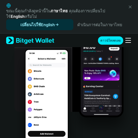
English
日本語
ขณะนี้คุณกำลังดูหน้านี้ใน
ภาษาไทย
คุณต้องการเปลี่ยนไป
ใช้
English
หรือไม่
Tiếng Việt
เปลี่ยนไปใช้English
ดำเนินการต่อในภาษาไทย
Русский
Español (Latinoamérica)
Türkçe
ดาวน์โหลดเลย
Italiano
Français
Deutsch
简体中文
繁體中文
Português (Portugal)
Bahasa Indonesia
ภาษาไทย
हिन्दी
বাংলা
Español
Português (Brasil)
Español (Argentina)