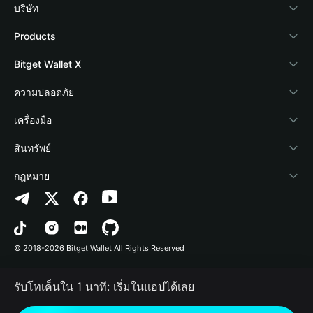
บริษัท
เกี่ยวกับ Bitget Wallet
Products
Blog
Crypto Card
Bitget Wallet X
Academy
Stablecoin Earn
นักพัฒนา
ความปลอดภัย
ข่าวสารด้านคริปโต
Payfi Crypto
เชื่อมต่อ Wallet
Protection Fund
เครื่องมือ
ศูนย์ช่วยเหลือ
Crypto Swap API
Bitget Wallet Pay
เทคโนโลยีความปลอดภัย
ซื้อคริปโต
สินทรัพย์
ติดต่อเรา
Altcoin Season Index
ลิสต์โปรเจกต์
การตรวจจับการอนุญาต
Arbitrum
กฎหมาย
ทรัพยากรข้อมูลของแบรนด์
Prediction Markets
การตรวจจับสัญญา
Avalanche
นโยบายความเป็นส่วนตัว
อาชีพ
DApp
การโอนเป็นชุด
Bitcoin
ข้อตกลงในการใช้บริการ
© 2018-2026 Bitget Wallet All Rights Reserved
การยืนยันช่องทางอย่างเป็นทางการ
Trade
BNB Chain
Risk Disclosure
รับโทเค็นใน 1 นาที: เริ่มในแอปได้เลย
RWA
Polygon