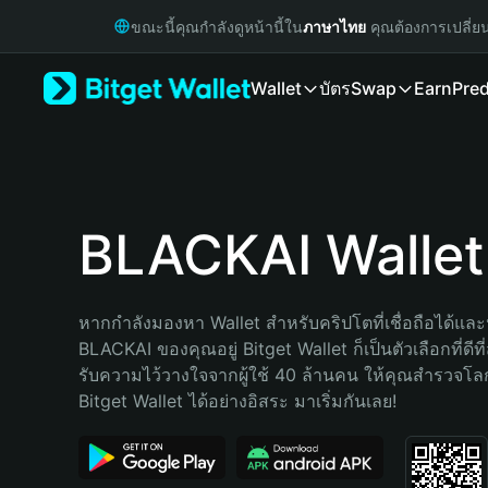
English
ขณะนี้คุณกำลังดูหน้านี้ใน
ภาษาไทย
คุณต้องการเปลี่ย
日本語
Tiếng Việt
Wallet
บัตร
Swap
Earn
Pred
Русский
Español (Latinoamérica)
Türkçe
Italiano
Français
Deutsch
BLACKAI Wallet
简体中文
繁體中文
Português (Portugal)
หากกำลังมองหา Wallet สำหรับคริปโตที่เชื่อถือได้และป
Bahasa Indonesia
BLACKAI ของคุณอยู่ Bitget Wallet ก็เป็นตัวเลือกที่ดีที
ภาษาไทย
รับความไว้วางใจจากผู้ใช้ 40 ล้านคน ให้คุณสำรวจโ
हिन्दी
Bitget Wallet ได้อย่างอิสระ มาเริ่มกันเลย!
বাংলা
Español
Português (Brasil)
Español (Argentina)