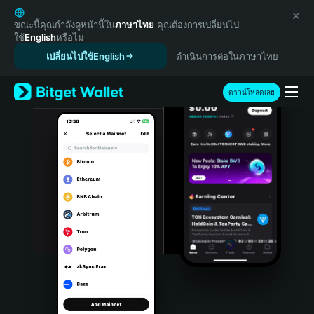
English
日本語
ขณะนี้คุณกำลังดูหน้านี้ใน
ภาษาไทย
คุณต้องการเปลี่ยนไป
ใช้
English
หรือไม่
Tiếng Việt
เปลี่ยนไปใช้English
ดำเนินการต่อในภาษาไทย
Русский
Español (Latinoamérica)
Türkçe
ดาวน์โหลดเลย
Italiano
Français
Deutsch
简体中文
繁體中文
Português (Portugal)
Bahasa Indonesia
ภาษาไทย
हिन्दी
বাংলা
Español
Português (Brasil)
Español (Argentina)