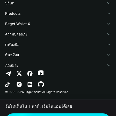
บริษัท
เกี่ยวกับ Bitget Wallet
Products
Blog
Crypto Card
Bitget Wallet X
Academy
Stablecoin Earn
นักพัฒนา
ความปลอดภัย
ข่าวสารด้านคริปโต
Payfi Crypto
เชื่อมต่อ Wallet
Protection Fund
เครื่องมือ
ศูนย์ช่วยเหลือ
Crypto Swap API
Bitget Wallet Pay
เทคโนโลยีความปลอดภัย
ซื้อคริปโต
สินทรัพย์
ติดต่อเรา
Altcoin Season Index
ลิสต์โปรเจกต์
การตรวจจับการอนุญาต
Arbitrum
กฎหมาย
ทรัพยากรข้อมูลของแบรนด์
Prediction Markets
การตรวจจับสัญญา
Avalanche
นโยบายความเป็นส่วนตัว
อาชีพ
DApp
การโอนเป็นชุด
Bitcoin
ข้อตกลงในการใช้บริการ
© 2018-2026 Bitget Wallet All Rights Reserved
การยืนยันช่องทางอย่างเป็นทางการ
Trade
BNB Chain
Risk Disclosure
รับโทเค็นใน 1 นาที: เริ่มในแอปได้เลย
RWA
Polygon