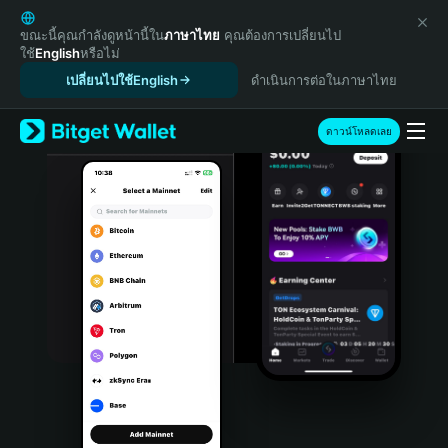
English
日本語
ขณะนี้คุณกำลังดูหน้านี้ใน
ภาษาไทย
คุณต้องการเปลี่ยนไป
ใช้
English
หรือไม่
Tiếng Việt
เปลี่ยนไปใช้English
ดำเนินการต่อในภาษาไทย
Русский
Español (Latinoamérica)
Türkçe
ดาวน์โหลดเลย
Italiano
Français
Deutsch
简体中文
繁體中文
Português (Portugal)
Bahasa Indonesia
ภาษาไทย
हिन्दी
বাংলা
Español
Português (Brasil)
Español (Argentina)