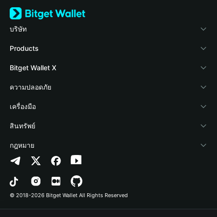
บริษัท
เกี่ยวกับ Bitget Wallet
Products
Blog
Crypto Card
Bitget Wallet X
Academy
Stablecoin Earn
นักพัฒนา
ความปลอดภัย
ข่าวสารด้านคริปโต
Payfi Crypto
เชื่อมต่อ Wallet
Protection Fund
เครื่องมือ
ศูนย์ช่วยเหลือ
Crypto Swap API
Bitget Wallet Pay
เทคโนโลยีความปลอดภัย
ซื้อคริปโต
สินทรัพย์
ติดต่อเรา
Altcoin Season Index
ลิสต์โปรเจกต์
การตรวจจับการอนุญาต
Arbitrum
กฎหมาย
ทรัพยากรข้อมูลของแบรนด์
Prediction Markets
การตรวจจับสัญญา
Avalanche
นโยบายความเป็นส่วนตัว
อาชีพ
DApp
การโอนเป็นชุด
Bitcoin
ข้อตกลงในการใช้บริการ
© 2018-2026 Bitget Wallet All Rights Reserved
การยืนยันช่องทางอย่างเป็นทางการ
Trade
BNB Chain
Risk Disclosure