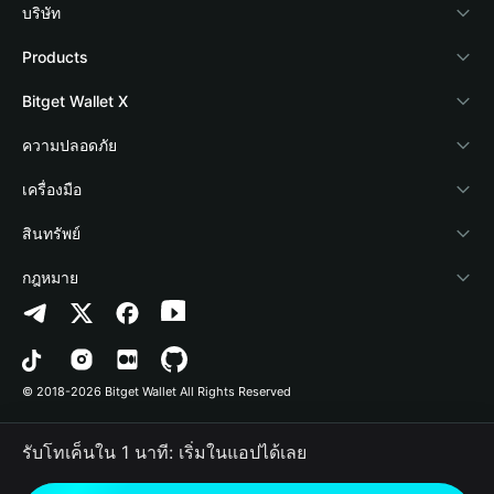
บริษัท
เกี่ยวกับ Bitget Wallet
Products
Blog
Crypto Card
Bitget Wallet X
Academy
Stablecoin Earn
นักพัฒนา
ความปลอดภัย
ข่าวสารด้านคริปโต
Payfi Crypto
เชื่อมต่อ Wallet
Protection Fund
เครื่องมือ
ศูนย์ช่วยเหลือ
Crypto Swap API
Bitget Wallet Pay
เทคโนโลยีความปลอดภัย
ซื้อคริปโต
สินทรัพย์
ติดต่อเรา
Altcoin Season Index
ลิสต์โปรเจกต์
การตรวจจับการอนุญาต
Arbitrum
กฎหมาย
ทรัพยากรข้อมูลของแบรนด์
Prediction Markets
การตรวจจับสัญญา
Avalanche
นโยบายความเป็นส่วนตัว
อาชีพ
DApp
การโอนเป็นชุด
Bitcoin
ข้อตกลงในการใช้บริการ
© 2018-2026 Bitget Wallet All Rights Reserved
การยืนยันช่องทางอย่างเป็นทางการ
Trade
BNB Chain
Risk Disclosure
รับโทเค็นใน 1 นาที: เริ่มในแอปได้เลย
RWA
Polygon