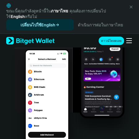
English
日本語
ขณะนี้คุณกำลังดูหน้านี้ใน
ภาษาไทย
คุณต้องการเปลี่ยนไป
ใช้
English
หรือไม่
Tiếng Việt
เปลี่ยนไปใช้English
ดำเนินการต่อในภาษาไทย
Русский
Español (Latinoamérica)
Türkçe
ดาวน์โหลดเลย
Italiano
Français
Deutsch
简体中文
繁體中文
Português (Portugal)
Bahasa Indonesia
ภาษาไทย
हिन्दी
বাংলা
Español
Português (Brasil)
Español (Argentina)