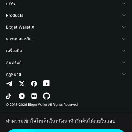
บริษัท
เกี่ยวกับ Bitget Wallet
Products
Blog
Crypto Card
Bitget Wallet X
Academy
Stablecoin Earn
นักพัฒนา
ความปลอดภัย
ข่าวสารด้านคริปโต
Payfi Crypto
เชื่อมต่อ Wallet
Protection Fund
เครื่องมือ
ศูนย์ช่วยเหลือ
Crypto Swap API
Bitget Wallet Pay
เทคโนโลยีความปลอดภัย
ซื้อคริปโต
สินทรัพย์
ติดต่อเรา
Altcoin Season Index
ลิสต์โปรเจกต์
การตรวจจับการอนุญาต
Arbitrum
กฎหมาย
ทรัพยากรข้อมูลของแบรนด์
Prediction Markets
การตรวจจับสัญญา
Avalanche
นโยบายความเป็นส่วนตัว
อาชีพ
DApp
การโอนเป็นชุด
Bitcoin
ข้อตกลงในการใช้บริการ
© 2018-2026 Bitget Wallet All Rights Reserved
การยืนยันช่องทางอย่างเป็นทางการ
Trade
BNB Chain
Risk Disclosure
ทำความเข้าใจโทเค็นในหนึ่งนาที เริ่มต้นได้เลยในแอป
RWA
Polygon