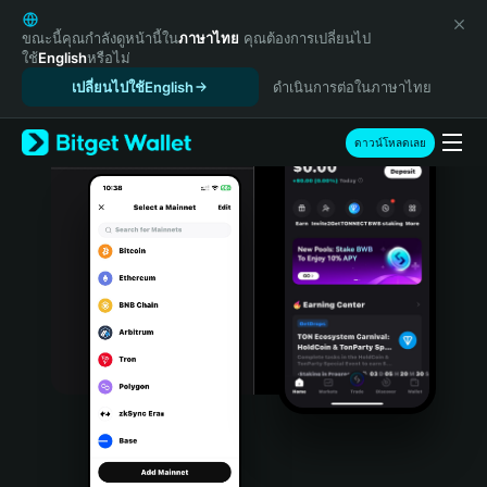
English
日本語
ขณะนี้คุณกำลังดูหน้านี้ใน
ภาษาไทย
คุณต้องการเปลี่ยนไป
ใช้
English
หรือไม่
Tiếng Việt
เปลี่ยนไปใช้English
ดำเนินการต่อในภาษาไทย
Русский
Español (Latinoamérica)
Türkçe
ดาวน์โหลดเลย
Italiano
Français
Deutsch
简体中文
繁體中文
Português (Portugal)
Bahasa Indonesia
ภาษาไทย
हिन्दी
বাংলা
Español
Português (Brasil)
Español (Argentina)