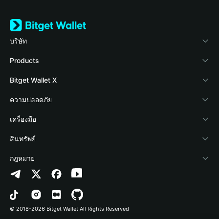
บริษัท
เกี่ยวกับ Bitget Wallet
Products
Blog
Crypto Card
Bitget Wallet X
Academy
Stablecoin Earn
นักพัฒนา
ความปลอดภัย
ข่าวสารด้านคริปโต
Payfi Crypto
เชื่อมต่อ Wallet
Protection Fund
เครื่องมือ
ศูนย์ช่วยเหลือ
Crypto Swap API
Bitget Wallet Pay
เทคโนโลยีความปลอดภัย
ซื้อคริปโต
สินทรัพย์
ติดต่อเรา
Altcoin Season Index
ลิสต์โปรเจกต์
การตรวจจับการอนุญาต
Arbitrum
กฎหมาย
ทรัพยากรข้อมูลของแบรนด์
Prediction Markets
การตรวจจับสัญญา
Avalanche
นโยบายความเป็นส่วนตัว
อาชีพ
DApp
การโอนเป็นชุด
Bitcoin
ข้อตกลงในการใช้บริการ
© 2018-2026 Bitget Wallet All Rights Reserved
การยืนยันช่องทางอย่างเป็นทางการ
Trade
BNB Chain
Risk Disclosure