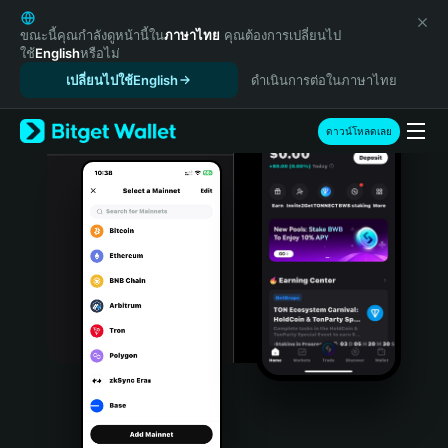
English
日本語
ขณะนี้คุณกำลังดูหน้านี้ใน
ภาษาไทย
คุณต้องการเปลี่ยนไป
ใช้
English
หรือไม่
Tiếng Việt
เปลี่ยนไปใช้English
ดำเนินการต่อในภาษาไทย
Русский
Español (Latinoamérica)
Türkçe
ดาวน์โหลดเลย
Italiano
Français
Deutsch
简体中文
繁體中文
Português (Portugal)
Bahasa Indonesia
ภาษาไทย
हिन्दी
বাংলা
Español
Português (Brasil)
Español (Argentina)