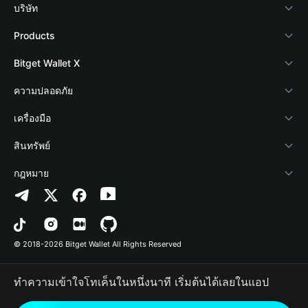
บริษัท
เกี่ยวกับ Bitget Wallet
Products
Blog
Crypto Card
Bitget Wallet X
Academy
Stablecoin Earn
นักพัฒนา
ความปลอดภัย
ข่าวสารด้านคริปโต
Payfi Crypto
เชื่อมต่อ Wallet
Protection Fund
เครื่องมือ
ศูนย์ช่วยเหลือ
Crypto Swap API
Bitget Wallet Pay
เทคโนโลยีความปลอดภัย
ซื้อคริปโต
สินทรัพย์
ติดต่อเรา
Altcoin Season Index
ลิสต์โปรเจกต์
การตรวจจับการอนุญาต
Arbitrum
กฎหมาย
ทรัพยากรข้อมูลของแบรนด์
Prediction Markets
การตรวจจับสัญญา
Avalanche
นโยบายความเป็นส่วนตัว
อาชีพ
DApp
การโอนเป็นชุด
Bitcoin
ข้อตกลงในการใช้บริการ
© 2018-2026 Bitget Wallet All Rights Reserved
การยืนยันช่องทางอย่างเป็นทางการ
Trade
BNB Chain
Risk Disclosure
ทำความเข้าใจโทเค็นในหนึ่งนาที เริ่มต้นได้เลยในแอป
RWA
Polygon