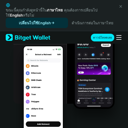
English
日本語
ขณะนี้คุณกำลังดูหน้านี้ใน
ภาษาไทย
คุณต้องการเปลี่ยนไป
ใช้
English
หรือไม่
Tiếng Việt
เปลี่ยนไปใช้English
ดำเนินการต่อในภาษาไทย
Русский
Español (Latinoamérica)
Türkçe
ดาวน์โหลดเลย
Italiano
Français
Deutsch
简体中文
繁體中文
Português (Portugal)
Bahasa Indonesia
ภาษาไทย
हिन्दी
বাংলা
Español
Português (Brasil)
Español (Argentina)