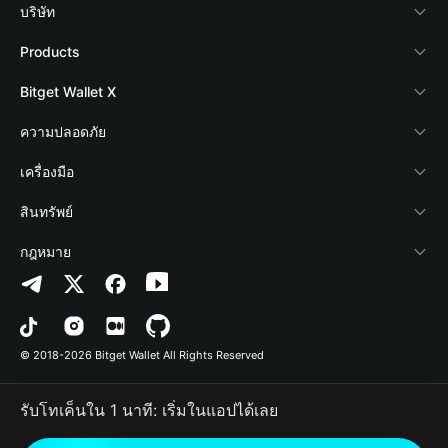
บริษัท
เกี่ยวกับ Bitget Wallet
Products
Blog
Crypto Card
Bitget Wallet X
Academy
Stablecoin Earn
นักพัฒนา
ความปลอดภัย
ข่าวสารด้านคริปโต
Payfi Crypto
เชื่อมต่อ Wallet
Protection Fund
เครื่องมือ
ศูนย์ช่วยเหลือ
Crypto Swap API
Bitget Wallet Pay
เทคโนโลยีความปลอดภัย
ซื้อคริปโต
สินทรัพย์
ติดต่อเรา
Altcoin Season Index
ลิสต์โปรเจกต์
การตรวจจับการอนุญาต
Arbitrum
กฎหมาย
ทรัพยากรข้อมูลของแบรนด์
Prediction Markets
การตรวจจับสัญญา
Avalanche
นโยบายความเป็นส่วนตัว
อาชีพ
DApp
การโอนเป็นชุด
Bitcoin
ข้อตกลงในการใช้บริการ
© 2018-2026 Bitget Wallet All Rights Reserved
การยืนยันช่องทางอย่างเป็นทางการ
Trade
BNB Chain
Risk Disclosure
รับโทเค็นใน 1 นาที: เริ่มในแอปได้เลย
RWA
Polygon