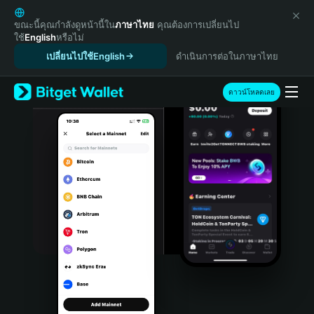
English
日本語
ขณะนี้คุณกำลังดูหน้านี้ใน
ภาษาไทย
คุณต้องการเปลี่ยนไป
ใช้
English
หรือไม่
Tiếng Việt
เปลี่ยนไปใช้English
ดำเนินการต่อในภาษาไทย
Русский
Español (Latinoamérica)
Türkçe
ดาวน์โหลดเลย
Italiano
Français
Deutsch
简体中文
繁體中文
Português (Portugal)
Bahasa Indonesia
ภาษาไทย
हिन्दी
বাংলা
Español
Português (Brasil)
Español (Argentina)