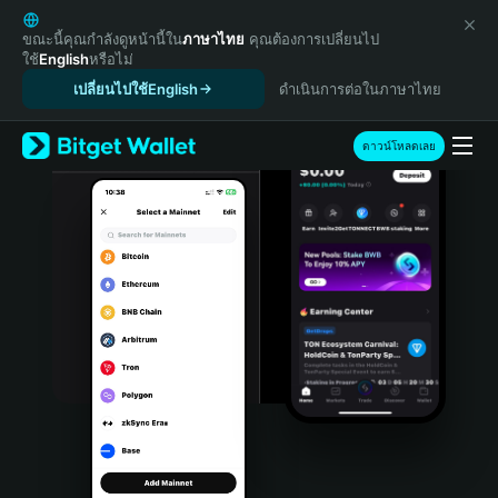
English
日本語
ขณะนี้คุณกำลังดูหน้านี้ใน
ภาษาไทย
คุณต้องการเปลี่ยนไป
ใช้
English
หรือไม่
Tiếng Việt
เปลี่ยนไปใช้English
ดำเนินการต่อในภาษาไทย
Русский
Español (Latinoamérica)
Türkçe
ดาวน์โหลดเลย
Italiano
Français
Deutsch
简体中文
繁體中文
Português (Portugal)
Bahasa Indonesia
ภาษาไทย
हिन्दी
বাংলা
Español
Português (Brasil)
Español (Argentina)