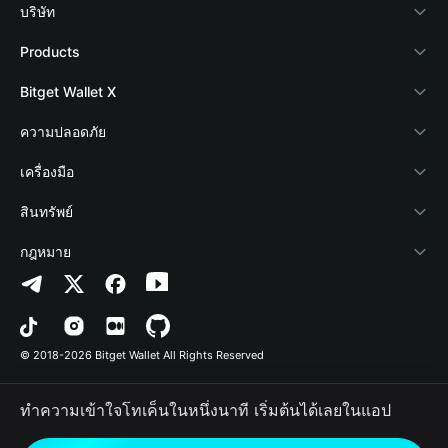
บริษัท
เกี่ยวกับ Bitget Wallet
Products
Blog
Crypto Card
Bitget Wallet X
Academy
Stablecoin Earn
นักพัฒนา
ความปลอดภัย
ข่าวสารด้านคริปโต
Payfi Crypto
เชื่อมต่อ Wallet
Protection Fund
เครื่องมือ
ศูนย์ช่วยเหลือ
Crypto Swap API
Bitget Wallet Pay
เทคโนโลยีความปลอดภัย
ซื้อคริปโต
สินทรัพย์
ติดต่อเรา
Altcoin Season Index
ลิสต์โปรเจกต์
การตรวจจับการอนุญาต
Arbitrum
กฎหมาย
ทรัพยากรข้อมูลของแบรนด์
Prediction Markets
การตรวจจับสัญญา
Avalanche
นโยบายความเป็นส่วนตัว
อาชีพ
DApp
การโอนเป็นชุด
Bitcoin
ข้อตกลงในการใช้บริการ
© 2018-2026 Bitget Wallet All Rights Reserved
การยืนยันช่องทางอย่างเป็นทางการ
Trade
BNB Chain
Risk Disclosure
ทำความเข้าใจโทเค็นในหนึ่งนาที เริ่มต้นได้เลยในแอป
RWA
Polygon