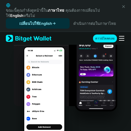
English
日本語
ขณะนี้คุณกำลังดูหน้านี้ใน
ภาษาไทย
คุณต้องการเปลี่ยนไป
ใช้
English
หรือไม่
Tiếng Việt
เปลี่ยนไปใช้English
ดำเนินการต่อในภาษาไทย
Русский
Español (Latinoamérica)
Türkçe
ดาวน์โหลดเลย
Italiano
Français
Deutsch
简体中文
繁體中文
Português (Portugal)
Bahasa Indonesia
ภาษาไทย
हिन्दी
বাংলা
Español
Português (Brasil)
Español (Argentina)