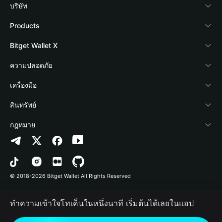
บริษัท
เกี่ยวกับ Bitget Wallet
Products
Blog
Crypto Card
Bitget Wallet X
Academy
Stablecoin Earn
นักพัฒนา
ความปลอดภัย
ข่าวสารด้านคริปโต
Payfi Crypto
เชื่อมต่อ Wallet
Protection Fund
เครื่องมือ
ศูนย์ช่วยเหลือ
Crypto Swap API
Bitget Wallet Pay
เทคโนโลยีความปลอดภัย
ซื้อคริปโต
สินทรัพย์
ติดต่อเรา
Altcoin Season Index
ลิสต์โปรเจกต์
การตรวจจับการอนุญาต
Arbitrum
กฎหมาย
ทรัพยากรข้อมูลของแบรนด์
Prediction Markets
การตรวจจับสัญญา
Avalanche
นโยบายความเป็นส่วนตัว
อาชีพ
DApp
การโอนเป็นชุด
Bitcoin
ข้อตกลงในการใช้บริการ
© 2018-2026 Bitget Wallet All Rights Reserved
การยืนยันช่องทางอย่างเป็นทางการ
Trade
BNB Chain
Risk Disclosure
ทำความเข้าใจโทเค็นในหนึ่งนาที เริ่มต้นได้เลยในแอป
RWA
Polygon