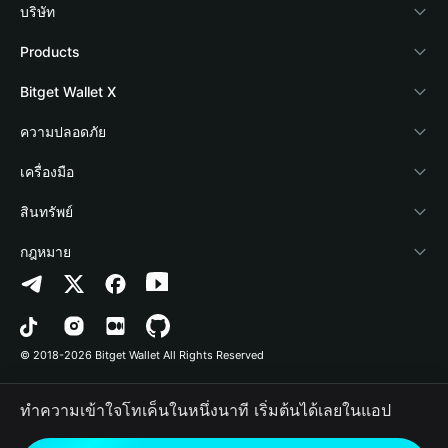
บริษัท
เกี่ยวกับ Bitget Wallet
Products
Blog
Crypto Card
Bitget Wallet X
Academy
Stablecoin Earn
นักพัฒนา
ความปลอดภัย
ข่าวสารด้านคริปโต
Payfi Crypto
เชื่อมต่อ Wallet
Protection Fund
เครื่องมือ
ศูนย์ช่วยเหลือ
Crypto Swap API
Bitget Wallet Pay
เทคโนโลยีความปลอดภัย
ซื้อคริปโต
สินทรัพย์
ติดต่อเรา
Altcoin Season Index
ลิสต์โปรเจกต์
การตรวจจับการอนุญาต
Arbitrum
กฎหมาย
ทรัพยากรข้อมูลของแบรนด์
Prediction Markets
การตรวจจับสัญญา
Avalanche
นโยบายความเป็นส่วนตัว
อาชีพ
DApp
การโอนเป็นชุด
Bitcoin
ข้อตกลงในการใช้บริการ
© 2018-2026 Bitget Wallet All Rights Reserved
การยืนยันช่องทางอย่างเป็นทางการ
Trade
BNB Chain
Risk Disclosure
ทำความเข้าใจโทเค็นในหนึ่งนาที เริ่มต้นได้เลยในแอป
RWA
Polygon