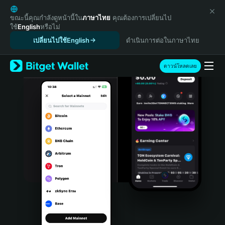
English
日本語
ขณะนี้คุณกำลังดูหน้านี้ใน
ภาษาไทย
คุณต้องการเปลี่ยนไป
ใช้
English
หรือไม่
Tiếng Việt
เปลี่ยนไปใช้English
ดำเนินการต่อในภาษาไทย
Русский
Español (Latinoamérica)
Türkçe
ดาวน์โหลดเลย
Italiano
Français
Deutsch
简体中文
繁體中文
Português (Portugal)
Bahasa Indonesia
ภาษาไทย
हिन्दी
বাংলা
Español
Português (Brasil)
Español (Argentina)