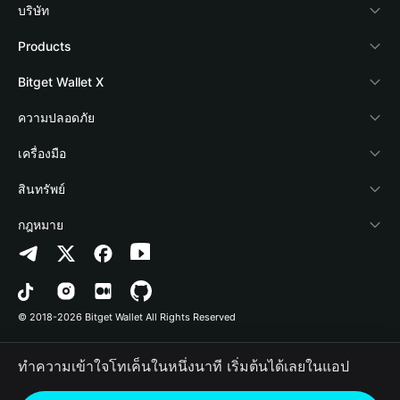
บริษัท
เกี่ยวกับ Bitget Wallet
Products
Blog
Crypto Card
Bitget Wallet X
Academy
Stablecoin Earn
นักพัฒนา
ความปลอดภัย
ข่าวสารด้านคริปโต
Payfi Crypto
เชื่อมต่อ Wallet
Protection Fund
เครื่องมือ
ศูนย์ช่วยเหลือ
Crypto Swap API
Bitget Wallet Pay
เทคโนโลยีความปลอดภัย
ซื้อคริปโต
สินทรัพย์
ติดต่อเรา
Altcoin Season Index
ลิสต์โปรเจกต์
การตรวจจับการอนุญาต
Arbitrum
กฎหมาย
ทรัพยากรข้อมูลของแบรนด์
Prediction Markets
การตรวจจับสัญญา
Avalanche
นโยบายความเป็นส่วนตัว
อาชีพ
DApp
การโอนเป็นชุด
Bitcoin
ข้อตกลงในการใช้บริการ
© 2018-2026 Bitget Wallet All Rights Reserved
การยืนยันช่องทางอย่างเป็นทางการ
Trade
BNB Chain
Risk Disclosure
ทำความเข้าใจโทเค็นในหนึ่งนาที เริ่มต้นได้เลยในแอป
RWA
Polygon