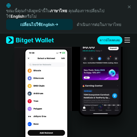
English
日本語
ขณะนี้คุณกำลังดูหน้านี้ใน
ภาษาไทย
คุณต้องการเปลี่ยนไป
ใช้
English
หรือไม่
Tiếng Việt
เปลี่ยนไปใช้English
ดำเนินการต่อในภาษาไทย
Русский
Español (Latinoamérica)
Türkçe
ดาวน์โหลดเลย
Italiano
Français
Deutsch
简体中文
繁體中文
Português (Portugal)
Bahasa Indonesia
ภาษาไทย
हिन्दी
বাংলা
Español
Português (Brasil)
Español (Argentina)