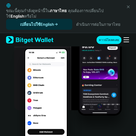
English
日本語
ขณะนี้คุณกำลังดูหน้านี้ใน
ภาษาไทย
คุณต้องการเปลี่ยนไป
ใช้
English
หรือไม่
Tiếng Việt
เปลี่ยนไปใช้English
ดำเนินการต่อในภาษาไทย
Русский
Español (Latinoamérica)
Türkçe
ดาวน์โหลดเลย
Italiano
Français
Deutsch
简体中文
繁體中文
Português (Portugal)
Bahasa Indonesia
ภาษาไทย
हिन्दी
বাংলা
Español
Português (Brasil)
Español (Argentina)