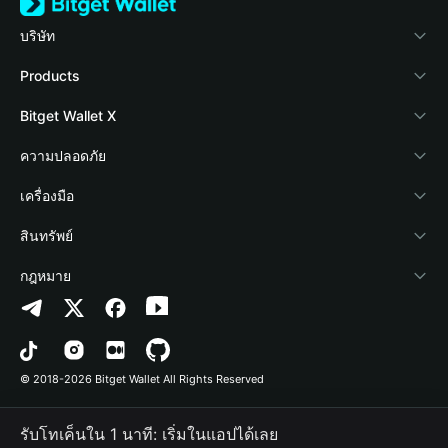
บริษัท
เกี่ยวกับ Bitget Wallet
Products
Blog
Crypto Card
Bitget Wallet X
Academy
Stablecoin Earn
นักพัฒนา
ความปลอดภัย
ข่าวสารด้านคริปโต
Payfi Crypto
เชื่อมต่อ Wallet
Protection Fund
เครื่องมือ
ศูนย์ช่วยเหลือ
Crypto Swap API
Bitget Wallet Pay
เทคโนโลยีความปลอดภัย
ซื้อคริปโต
สินทรัพย์
ติดต่อเรา
Altcoin Season Index
ลิสต์โปรเจกต์
การตรวจจับการอนุญาต
Arbitrum
กฎหมาย
ทรัพยากรข้อมูลของแบรนด์
Prediction Markets
การตรวจจับสัญญา
Avalanche
นโยบายความเป็นส่วนตัว
อาชีพ
DApp
การโอนเป็นชุด
Bitcoin
ข้อตกลงในการใช้บริการ
© 2018-2026 Bitget Wallet All Rights Reserved
การยืนยันช่องทางอย่างเป็นทางการ
Trade
BNB Chain
Risk Disclosure
รับโทเค็นใน 1 นาที: เริ่มในแอปได้เลย
RWA
Polygon