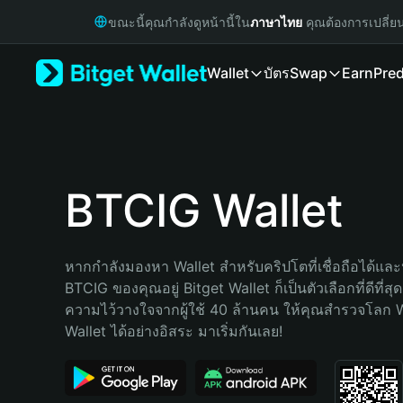
English
ขณะนี้คุณกำลังดูหน้านี้ใน
ภาษาไทย
คุณต้องการเปลี่ย
日本語
Tiếng Việt
Wallet
บัตร
Swap
Earn
Pred
Русский
Español (Latinoamérica)
Türkçe
Italiano
Français
Deutsch
BTCIG Wallet
简体中文
繁體中文
Português (Portugal)
หากกำลังมองหา Wallet สำหรับคริปโตที่เชื่อถือได้และป
Bahasa Indonesia
BTCIG ของคุณอยู่ Bitget Wallet ก็เป็นตัวเลือกที่ดีที่สุ
ภาษาไทย
ความไว้วางใจจากผู้ใช้ 40 ล้านคน ให้คุณสำรวจโลก 
हिन्दी
Wallet ได้อย่างอิสระ มาเริ่มกันเลย!
বাংলা
Español
Português (Brasil)
Español (Argentina)