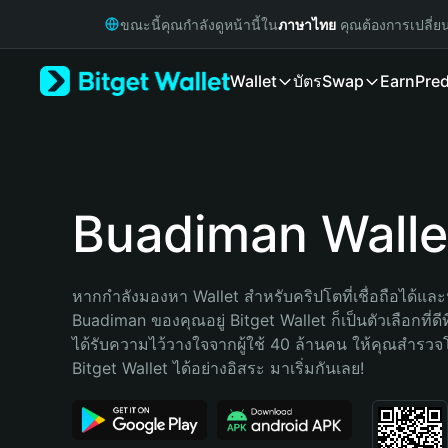
English
ขณะนี้คุณกำลังดูหน้านี้ใน
ภาษาไทย
คุณต้องการเปลี่ย
日本語
Tiếng Việt
Wallet
บัตร
Swap
Earn
Pred
Русский
Español (Latinoamérica)
Türkçe
Italiano
Français
Deutsch
Buadiman Walle
简体中文
繁體中文
Português (Portugal)
หากกำลังมองหา Wallet สำหรับคริปโตที่เชื่อถือได้และป
Bahasa Indonesia
Buadiman ของคุณอยู่ Bitget Wallet ก็เป็นตัวเลือกที่ดีท
ภาษาไทย
ได้รับความไว้วางใจจากผู้ใช้ 40 ล้านคน ให้คุณสำรว
हिन्दी
Bitget Wallet ได้อย่างอิสระ มาเริ่มกันเลย!
বাংলা
Español
Português (Brasil)
Español (Argentina)