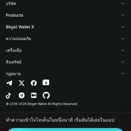
บริษัท
เกี่ยวกับ Bitget Wallet
Products
Blog
Crypto Card
Bitget Wallet X
Academy
Stablecoin Earn
นักพัฒนา
ความปลอดภัย
ข่าวสารด้านคริปโต
Payfi Crypto
เชื่อมต่อ Wallet
Protection Fund
เครื่องมือ
ศูนย์ช่วยเหลือ
Crypto Swap API
Bitget Wallet Pay
เทคโนโลยีความปลอดภัย
ซื้อคริปโต
สินทรัพย์
ติดต่อเรา
Altcoin Season Index
ลิสต์โปรเจกต์
การตรวจจับการอนุญาต
Arbitrum
กฎหมาย
ทรัพยากรข้อมูลของแบรนด์
Prediction Markets
การตรวจจับสัญญา
Avalanche
นโยบายความเป็นส่วนตัว
อาชีพ
DApp
การโอนเป็นชุด
Bitcoin
ข้อตกลงในการใช้บริการ
© 2018-2026 Bitget Wallet All Rights Reserved
การยืนยันช่องทางอย่างเป็นทางการ
Trade
BNB Chain
Risk Disclosure
ทำความเข้าใจโทเค็นในหนึ่งนาที เริ่มต้นได้เลยในแอป
RWA
Polygon