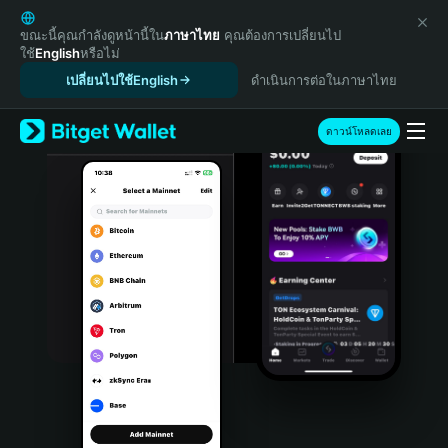
English
日本語
ขณะนี้คุณกำลังดูหน้านี้ใน
ภาษาไทย
คุณต้องการเปลี่ยนไป
ใช้
English
หรือไม่
Tiếng Việt
เปลี่ยนไปใช้English
ดำเนินการต่อในภาษาไทย
Русский
Español (Latinoamérica)
Türkçe
ดาวน์โหลดเลย
Italiano
Français
Deutsch
简体中文
繁體中文
Português (Portugal)
Bahasa Indonesia
ภาษาไทย
हिन्दी
বাংলা
Español
Português (Brasil)
Español (Argentina)