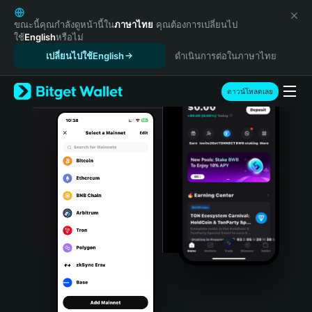
English
日本語
ขณะนี้คุณกำลังดูหน้านี้ใน
ภาษาไทย
คุณต้องการเปลี่ยนไป
ใช้
English
หรือไม่
Tiếng Việt
เปลี่ยนไปใช้English
ดำเนินการต่อในภาษาไทย
Русский
Español (Latinoamérica)
Türkçe
ดาวน์โหลดเลย
Italiano
Français
Deutsch
简体中文
繁體中文
Português (Portugal)
Bahasa Indonesia
ภาษาไทย
हिन्दी
বাংলা
Español
Português (Brasil)
Español (Argentina)