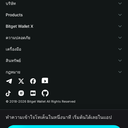
บริษัท
เกี่ยวกับ Bitget Wallet
Products
Blog
Crypto Card
Bitget Wallet X
Academy
Stablecoin Earn
นักพัฒนา
ความปลอดภัย
ข่าวสารด้านคริปโต
Payfi Crypto
เชื่อมต่อ Wallet
Protection Fund
เครื่องมือ
ศูนย์ช่วยเหลือ
Crypto Swap API
Bitget Wallet Pay
เทคโนโลยีความปลอดภัย
ซื้อคริปโต
สินทรัพย์
ติดต่อเรา
Altcoin Season Index
ลิสต์โปรเจกต์
การตรวจจับการอนุญาต
Arbitrum
กฎหมาย
ทรัพยากรข้อมูลของแบรนด์
Prediction Markets
การตรวจจับสัญญา
Avalanche
นโยบายความเป็นส่วนตัว
อาชีพ
DApp
การโอนเป็นชุด
Bitcoin
ข้อตกลงในการใช้บริการ
© 2018-2026 Bitget Wallet All Rights Reserved
การยืนยันช่องทางอย่างเป็นทางการ
Trade
BNB Chain
Risk Disclosure
ทำความเข้าใจโทเค็นในหนึ่งนาที เริ่มต้นได้เลยในแอป
RWA
Polygon