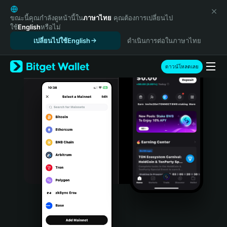
English
日本語
ขณะนี้คุณกำลังดูหน้านี้ใน
ภาษาไทย
คุณต้องการเปลี่ยนไป
ใช้
English
หรือไม่
Tiếng Việt
เปลี่ยนไปใช้English
ดำเนินการต่อในภาษาไทย
Русский
Español (Latinoamérica)
Türkçe
ดาวน์โหลดเลย
Italiano
Français
Deutsch
简体中文
繁體中文
Português (Portugal)
Bahasa Indonesia
ภาษาไทย
हिन्दी
বাংলা
Español
Português (Brasil)
Español (Argentina)