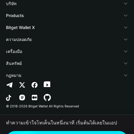
บริษัท
เกี่ยวกับ Bitget Wallet
Products
Blog
Crypto Card
Bitget Wallet X
Academy
Stablecoin Earn
นักพัฒนา
ความปลอดภัย
ข่าวสารด้านคริปโต
Payfi Crypto
เชื่อมต่อ Wallet
Protection Fund
เครื่องมือ
ศูนย์ช่วยเหลือ
Crypto Swap API
Bitget Wallet Pay
เทคโนโลยีความปลอดภัย
ซื้อคริปโต
สินทรัพย์
ติดต่อเรา
Altcoin Season Index
ลิสต์โปรเจกต์
การตรวจจับการอนุญาต
Arbitrum
กฎหมาย
ทรัพยากรข้อมูลของแบรนด์
Prediction Markets
การตรวจจับสัญญา
Avalanche
นโยบายความเป็นส่วนตัว
อาชีพ
DApp
การโอนเป็นชุด
Bitcoin
ข้อตกลงในการใช้บริการ
© 2018-2026 Bitget Wallet All Rights Reserved
การยืนยันช่องทางอย่างเป็นทางการ
Trade
BNB Chain
Risk Disclosure
ทำความเข้าใจโทเค็นในหนึ่งนาที เริ่มต้นได้เลยในแอป
RWA
Polygon