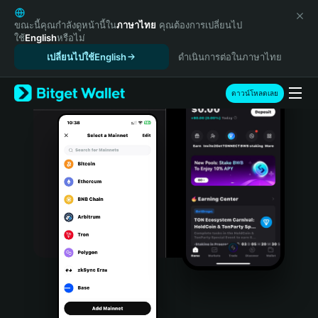
English
日本語
ขณะนี้คุณกำลังดูหน้านี้ใน
ภาษาไทย
คุณต้องการเปลี่ยนไป
ใช้
English
หรือไม่
Tiếng Việt
เปลี่ยนไปใช้English
ดำเนินการต่อในภาษาไทย
Русский
Español (Latinoamérica)
Türkçe
ดาวน์โหลดเลย
Italiano
Français
Deutsch
简体中文
繁體中文
Português (Portugal)
Bahasa Indonesia
ภาษาไทย
हिन्दी
বাংলা
Español
Português (Brasil)
Español (Argentina)