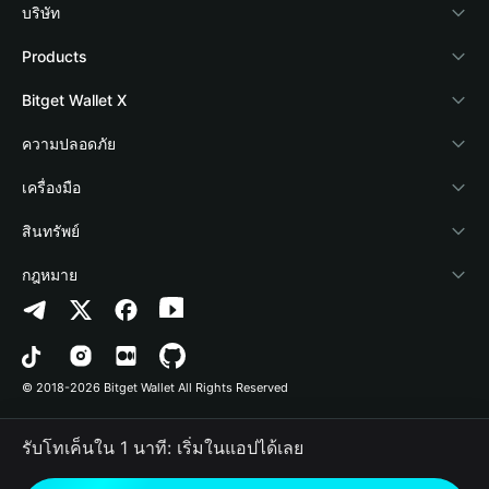
บริษัท
เกี่ยวกับ Bitget Wallet
Products
Blog
Crypto Card
Bitget Wallet X
Academy
Stablecoin Earn
นักพัฒนา
ความปลอดภัย
ข่าวสารด้านคริปโต
Payfi Crypto
เชื่อมต่อ Wallet
Protection Fund
เครื่องมือ
ศูนย์ช่วยเหลือ
Crypto Swap API
Bitget Wallet Pay
เทคโนโลยีความปลอดภัย
ซื้อคริปโต
สินทรัพย์
ติดต่อเรา
Altcoin Season Index
ลิสต์โปรเจกต์
การตรวจจับการอนุญาต
Arbitrum
กฎหมาย
ทรัพยากรข้อมูลของแบรนด์
Prediction Markets
การตรวจจับสัญญา
Avalanche
นโยบายความเป็นส่วนตัว
อาชีพ
DApp
การโอนเป็นชุด
Bitcoin
ข้อตกลงในการใช้บริการ
© 2018-2026 Bitget Wallet All Rights Reserved
การยืนยันช่องทางอย่างเป็นทางการ
Trade
BNB Chain
Risk Disclosure
รับโทเค็นใน 1 นาที: เริ่มในแอปได้เลย
RWA
Polygon