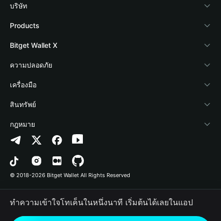
บริษัท
เกี่ยวกับ Bitget Wallet
Products
Blog
Crypto Card
Bitget Wallet X
Academy
Stablecoin Earn
นักพัฒนา
ความปลอดภัย
ข่าวสารด้านคริปโต
Payfi Crypto
เชื่อมต่อ Wallet
Protection Fund
เครื่องมือ
ศูนย์ช่วยเหลือ
Crypto Swap API
Bitget Wallet Pay
เทคโนโลยีความปลอดภัย
ซื้อคริปโต
สินทรัพย์
ติดต่อเรา
Altcoin Season Index
ลิสต์โปรเจกต์
การตรวจจับการอนุญาต
Arbitrum
กฎหมาย
ทรัพยากรข้อมูลของแบรนด์
Prediction Markets
การตรวจจับสัญญา
Avalanche
นโยบายความเป็นส่วนตัว
อาชีพ
DApp
การโอนเป็นชุด
Bitcoin
ข้อตกลงในการใช้บริการ
© 2018-2026 Bitget Wallet All Rights Reserved
การยืนยันช่องทางอย่างเป็นทางการ
Trade
BNB Chain
Risk Disclosure
ทำความเข้าใจโทเค็นในหนึ่งนาที เริ่มต้นได้เลยในแอป
RWA
Polygon