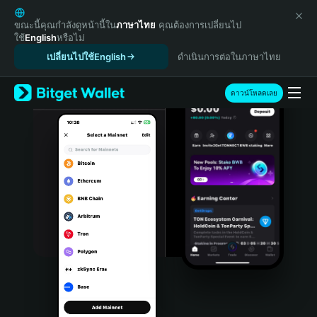
English
日本語
ขณะนี้คุณกำลังดูหน้านี้ใน
ภาษาไทย
คุณต้องการเปลี่ยนไป
ใช้
English
หรือไม่
Tiếng Việt
เปลี่ยนไปใช้English
ดำเนินการต่อในภาษาไทย
Русский
Español (Latinoamérica)
Türkçe
ดาวน์โหลดเลย
Italiano
Français
Deutsch
简体中文
繁體中文
Português (Portugal)
Bahasa Indonesia
ภาษาไทย
हिन्दी
বাংলা
Español
Português (Brasil)
Español (Argentina)