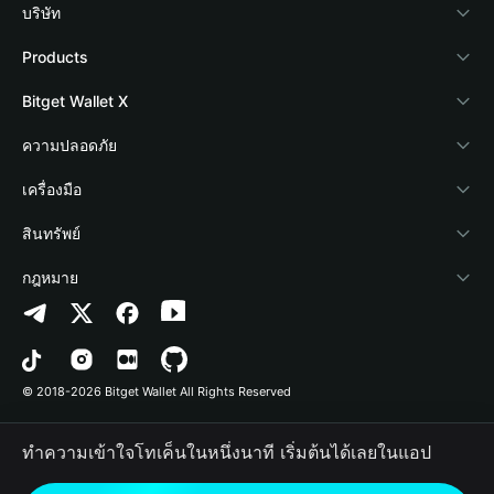
บริษัท
เกี่ยวกับ Bitget Wallet
Products
Blog
Crypto Card
Bitget Wallet X
Academy
Stablecoin Earn
นักพัฒนา
ความปลอดภัย
ข่าวสารด้านคริปโต
Payfi Crypto
เชื่อมต่อ Wallet
Protection Fund
เครื่องมือ
ศูนย์ช่วยเหลือ
Crypto Swap API
Bitget Wallet Pay
เทคโนโลยีความปลอดภัย
ซื้อคริปโต
สินทรัพย์
ติดต่อเรา
Altcoin Season Index
ลิสต์โปรเจกต์
การตรวจจับการอนุญาต
Arbitrum
กฎหมาย
ทรัพยากรข้อมูลของแบรนด์
Prediction Markets
การตรวจจับสัญญา
Avalanche
นโยบายความเป็นส่วนตัว
อาชีพ
DApp
การโอนเป็นชุด
Bitcoin
ข้อตกลงในการใช้บริการ
© 2018-2026 Bitget Wallet All Rights Reserved
การยืนยันช่องทางอย่างเป็นทางการ
Trade
BNB Chain
Risk Disclosure
ทำความเข้าใจโทเค็นในหนึ่งนาที เริ่มต้นได้เลยในแอป
RWA
Polygon