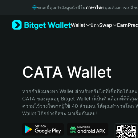
English
ขณะนี้คุณกำลังดูหน้านี้ใน
ภาษาไทย
คุณต้องการเปลี่ย
日本語
Tiếng Việt
Wallet
บัตร
Swap
Earn
Pred
Русский
Español (Latinoamérica)
Türkçe
Italiano
Français
Deutsch
CATA Wallet
简体中文
繁體中文
Português (Portugal)
หากกำลังมองหา Wallet สำหรับคริปโตที่เชื่อถือได้และป
Bahasa Indonesia
CATA ของคุณอยู่ Bitget Wallet ก็เป็นตัวเลือกที่ดีที่สุ
ภาษาไทย
ความไว้วางใจจากผู้ใช้ 40 ล้านคน ให้คุณสำรวจโลก 
हिन्दी
Wallet ได้อย่างอิสระ มาเริ่มกันเลย!
বাংলা
Español
Português (Brasil)
Español (Argentina)