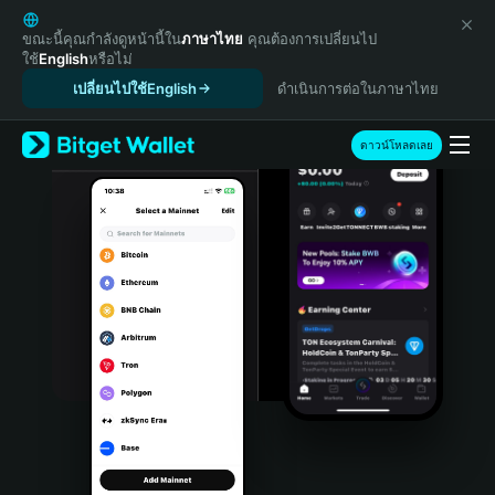
English
日本語
ขณะนี้คุณกำลังดูหน้านี้ใน
ภาษาไทย
คุณต้องการเปลี่ยนไป
ใช้
English
หรือไม่
Tiếng Việt
เปลี่ยนไปใช้English
ดำเนินการต่อในภาษาไทย
Русский
Español (Latinoamérica)
Türkçe
ดาวน์โหลดเลย
Italiano
Français
Deutsch
简体中文
繁體中文
Português (Portugal)
Bahasa Indonesia
ภาษาไทย
हिन्दी
বাংলা
Español
Português (Brasil)
Español (Argentina)