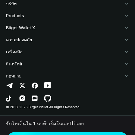
บริษัท
เกี่ยวกับ Bitget Wallet
Products
Blog
Crypto Card
Bitget Wallet X
Academy
Stablecoin Earn
นักพัฒนา
ความปลอดภัย
ข่าวสารด้านคริปโต
Payfi Crypto
เชื่อมต่อ Wallet
Protection Fund
เครื่องมือ
ศูนย์ช่วยเหลือ
Crypto Swap API
Bitget Wallet Pay
เทคโนโลยีความปลอดภัย
ซื้อคริปโต
สินทรัพย์
ติดต่อเรา
Altcoin Season Index
ลิสต์โปรเจกต์
การตรวจจับการอนุญาต
Arbitrum
กฎหมาย
ทรัพยากรข้อมูลของแบรนด์
Prediction Markets
การตรวจจับสัญญา
Avalanche
นโยบายความเป็นส่วนตัว
อาชีพ
DApp
การโอนเป็นชุด
Bitcoin
ข้อตกลงในการใช้บริการ
© 2018-2026 Bitget Wallet All Rights Reserved
การยืนยันช่องทางอย่างเป็นทางการ
Trade
BNB Chain
Risk Disclosure
รับโทเค็นใน 1 นาที: เริ่มในแอปได้เลย
RWA
Polygon