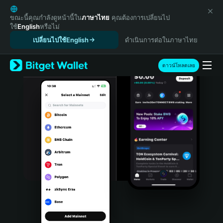
English
日本語
ขณะนี้คุณกำลังดูหน้านี้ใน
ภาษาไทย
คุณต้องการเปลี่ยนไป
ใช้
English
หรือไม่
Tiếng Việt
เปลี่ยนไปใช้English
ดำเนินการต่อในภาษาไทย
Русский
Español (Latinoamérica)
Türkçe
ดาวน์โหลดเลย
Italiano
Français
Deutsch
简体中文
繁體中文
Português (Portugal)
Bahasa Indonesia
ภาษาไทย
हिन्दी
বাংলা
Español
Português (Brasil)
Español (Argentina)