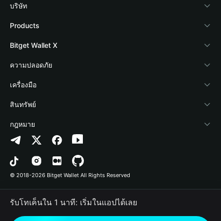
บริษัท
เกี่ยวกับ Bitget Wallet
Products
Blog
Crypto Card
Bitget Wallet X
Academy
Stablecoin Earn
นักพัฒนา
ความปลอดภัย
ข่าวสารด้านคริปโต
Payfi Crypto
เชื่อมต่อ Wallet
Protection Fund
เครื่องมือ
ศูนย์ช่วยเหลือ
Crypto Swap API
Bitget Wallet Pay
เทคโนโลยีความปลอดภัย
ซื้อคริปโต
สินทรัพย์
ติดต่อเรา
Altcoin Season Index
ลิสต์โปรเจกต์
การตรวจจับการอนุญาต
Arbitrum
กฎหมาย
ทรัพยากรข้อมูลของแบรนด์
Prediction Markets
การตรวจจับสัญญา
Avalanche
นโยบายความเป็นส่วนตัว
อาชีพ
DApp
การโอนเป็นชุด
Bitcoin
ข้อตกลงในการใช้บริการ
© 2018-2026 Bitget Wallet All Rights Reserved
การยืนยันช่องทางอย่างเป็นทางการ
Trade
BNB Chain
Risk Disclosure
รับโทเค็นใน 1 นาที: เริ่มในแอปได้เลย
RWA
Polygon