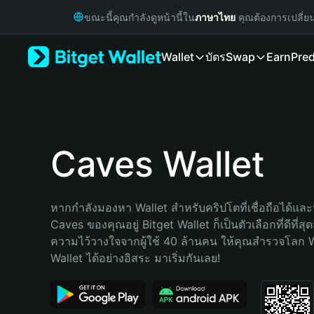
English
ขณะนี้คุณกำลังดูหน้านี้ใน
ภาษาไทย
คุณต้องการเปลี่ย
日本語
Tiếng Việt
Wallet
บัตร
Swap
Earn
Pred
Русский
Español (Latinoamérica)
Türkçe
Italiano
Français
Deutsch
Caves Wallet
简体中文
繁體中文
Português (Portugal)
หากกำลังมองหา Wallet สำหรับคริปโตที่เชื่อถือได้และป
Bahasa Indonesia
Caves ของคุณอยู่ Bitget Wallet ก็เป็นตัวเลือกที่ดีที่สุ
ภาษาไทย
ความไว้วางใจจากผู้ใช้ 40 ล้านคน ให้คุณสำรวจโลก 
हिन्दी
Wallet ได้อย่างอิสระ มาเริ่มกันเลย!
বাংলা
Español
Português (Brasil)
Español (Argentina)