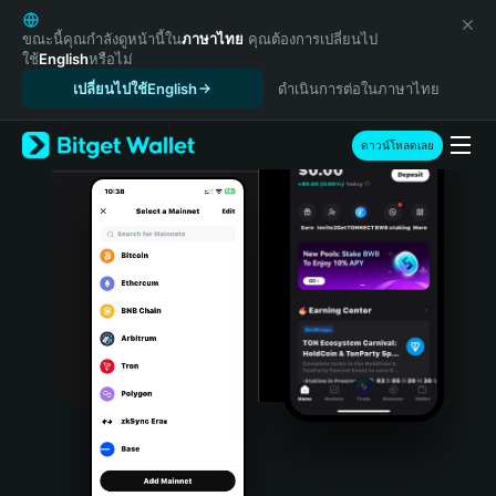
English
日本語
ขณะนี้คุณกำลังดูหน้านี้ใน
ภาษาไทย
คุณต้องการเปลี่ยนไป
ใช้
English
หรือไม่
Tiếng Việt
เปลี่ยนไปใช้English
ดำเนินการต่อในภาษาไทย
Русский
Español (Latinoamérica)
Türkçe
ดาวน์โหลดเลย
Italiano
Français
Deutsch
简体中文
繁體中文
Português (Portugal)
Bahasa Indonesia
ภาษาไทย
हिन्दी
বাংলা
Español
Português (Brasil)
Español (Argentina)