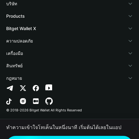
บริษัท
เกี่ยวกับ Bitget Wallet
Products
Blog
Crypto Card
Bitget Wallet X
Academy
Stablecoin Earn
นักพัฒนา
ความปลอดภัย
ข่าวสารด้านคริปโต
Payfi Crypto
เชื่อมต่อ Wallet
Protection Fund
เครื่องมือ
ศูนย์ช่วยเหลือ
Crypto Swap API
Bitget Wallet Pay
เทคโนโลยีความปลอดภัย
ซื้อคริปโต
สินทรัพย์
ติดต่อเรา
Altcoin Season Index
ลิสต์โปรเจกต์
การตรวจจับการอนุญาต
Arbitrum
กฎหมาย
ทรัพยากรข้อมูลของแบรนด์
Prediction Markets
การตรวจจับสัญญา
Avalanche
นโยบายความเป็นส่วนตัว
อาชีพ
DApp
การโอนเป็นชุด
Bitcoin
ข้อตกลงในการใช้บริการ
© 2018-2026 Bitget Wallet All Rights Reserved
การยืนยันช่องทางอย่างเป็นทางการ
Trade
BNB Chain
Risk Disclosure
ทำความเข้าใจโทเค็นในหนึ่งนาที เริ่มต้นได้เลยในแอป
RWA
Polygon