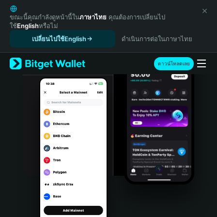
English
日本語
ขณะนี้คุณกำลังดูหน้านี้ใน
ภาษาไทย
คุณต้องการเปลี่ยนไป
ใช้
English
หรือไม่
Tiếng Việt
เปลี่ยนไปใช้English
ดำเนินการต่อในภาษาไทย
Русский
Español (Latinoamérica)
Türkçe
ดาวน์โหลดเลย
Italiano
Français
Deutsch
简体中文
繁體中文
Português (Portugal)
Bahasa Indonesia
ภาษาไทย
हिन्दी
বাংলা
Español
Português (Brasil)
Español (Argentina)