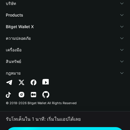
บริษัท
เกี่ยวกับ Bitget Wallet
Products
Blog
Crypto Card
Bitget Wallet X
Academy
Stablecoin Earn
นักพัฒนา
ความปลอดภัย
ข่าวสารด้านคริปโต
Payfi Crypto
เชื่อมต่อ Wallet
Protection Fund
เครื่องมือ
ศูนย์ช่วยเหลือ
Crypto Swap API
Bitget Wallet Pay
เทคโนโลยีความปลอดภัย
ซื้อคริปโต
สินทรัพย์
ติดต่อเรา
Altcoin Season Index
ลิสต์โปรเจกต์
การตรวจจับการอนุญาต
Arbitrum
กฎหมาย
ทรัพยากรข้อมูลของแบรนด์
Prediction Markets
การตรวจจับสัญญา
Avalanche
นโยบายความเป็นส่วนตัว
อาชีพ
DApp
การโอนเป็นชุด
Bitcoin
ข้อตกลงในการใช้บริการ
© 2018-2026 Bitget Wallet All Rights Reserved
การยืนยันช่องทางอย่างเป็นทางการ
Trade
BNB Chain
Risk Disclosure
รับโทเค็นใน 1 นาที: เริ่มในแอปได้เลย
RWA
Polygon