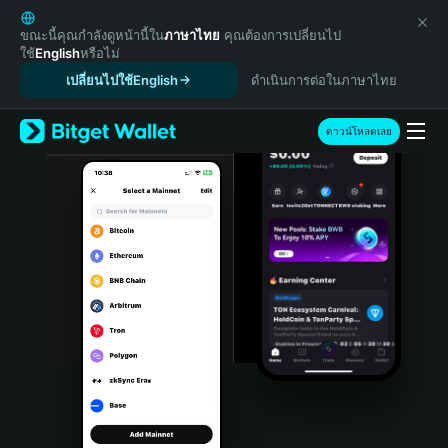
English
日本語
ขณะนี้คุณกำลังดูหน้านี้ใน
ภาษาไทย
คุณต้องการเปลี่ยนไป
ใช้
English
หรือไม่
Tiếng Việt
เปลี่ยนไปใช้English
ดำเนินการต่อในภาษาไทย
Русский
Español (Latinoamérica)
Türkçe
ดาวน์โหลดเลย
Italiano
Français
Deutsch
简体中文
繁體中文
Português (Portugal)
Bahasa Indonesia
ภาษาไทย
हिन्दी
বাংলা
Español
Português (Brasil)
Español (Argentina)