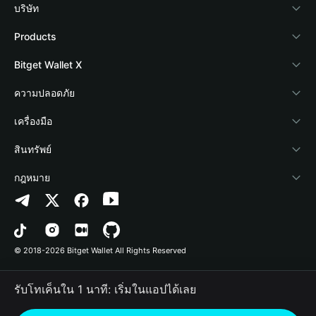
บริษัท
เกี่ยวกับ Bitget Wallet
Products
Blog
Crypto Card
Bitget Wallet X
Academy
Stablecoin Earn
นักพัฒนา
ความปลอดภัย
ข่าวสารด้านคริปโต
Payfi Crypto
เชื่อมต่อ Wallet
Protection Fund
เครื่องมือ
ศูนย์ช่วยเหลือ
Crypto Swap API
Bitget Wallet Pay
เทคโนโลยีความปลอดภัย
ซื้อคริปโต
สินทรัพย์
ติดต่อเรา
Altcoin Season Index
ลิสต์โปรเจกต์
การตรวจจับการอนุญาต
Arbitrum
กฎหมาย
ทรัพยากรข้อมูลของแบรนด์
Prediction Markets
การตรวจจับสัญญา
Avalanche
นโยบายความเป็นส่วนตัว
อาชีพ
DApp
การโอนเป็นชุด
Bitcoin
ข้อตกลงในการใช้บริการ
© 2018-2026 Bitget Wallet All Rights Reserved
การยืนยันช่องทางอย่างเป็นทางการ
Trade
BNB Chain
Risk Disclosure
รับโทเค็นใน 1 นาที: เริ่มในแอปได้เลย
RWA
Polygon