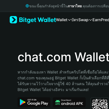
English
ขณะนี้คุณกำลังดูหน้านี้ใน
ภาษาไทย
คุณต้องการเปลี่ย
日本語
Tiếng Việt
Wallet
บัตร
Swap
Earn
Pred
Русский
Español (Latinoamérica)
Türkçe
Italiano
Français
Deutsch
chat.com Walle
简体中文
繁體中文
Português (Portugal)
หากกำลังมองหา Wallet สำหรับคริปโตที่เชื่อถือได้และป
Bahasa Indonesia
chat.com ของคุณอยู่ Bitget Wallet ก็เป็นตัวเลือกที่ดีท
ภาษาไทย
ได้รับความไว้วางใจจากผู้ใช้ 40 ล้านคน ให้คุณสำรว
हिन्दी
Bitget Wallet ได้อย่างอิสระ มาเริ่มกันเลย!
বাংলা
Español
Português (Brasil)
Español (Argentina)