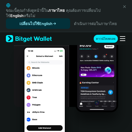
English
日本語
ขณะนี้คุณกำลังดูหน้านี้ใน
ภาษาไทย
คุณต้องการเปลี่ยนไป
ใช้
English
หรือไม่
Tiếng Việt
เปลี่ยนไปใช้English
ดำเนินการต่อในภาษาไทย
Русский
Español (Latinoamérica)
Türkçe
ดาวน์โหลดเลย
Italiano
Français
Deutsch
简体中文
繁體中文
Português (Portugal)
Bahasa Indonesia
ภาษาไทย
हिन्दी
বাংলা
Español
Português (Brasil)
Español (Argentina)