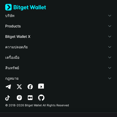
บริษัท
เกี่ยวกับ Bitget Wallet
Products
Blog
Crypto Card
Bitget Wallet X
Academy
Stablecoin Earn
นักพัฒนา
ความปลอดภัย
ข่าวสารด้านคริปโต
Payfi Crypto
เชื่อมต่อ Wallet
Protection Fund
เครื่องมือ
ศูนย์ช่วยเหลือ
Crypto Swap API
Bitget Wallet Pay
เทคโนโลยีความปลอดภัย
ซื้อคริปโต
สินทรัพย์
ติดต่อเรา
Altcoin Season Index
ลิสต์โปรเจกต์
การตรวจจับการอนุญาต
Arbitrum
กฎหมาย
ทรัพยากรข้อมูลของแบรนด์
Prediction Markets
การตรวจจับสัญญา
Avalanche
นโยบายความเป็นส่วนตัว
อาชีพ
DApp
การโอนเป็นชุด
Bitcoin
ข้อตกลงในการใช้บริการ
© 2018-2026 Bitget Wallet All Rights Reserved
การยืนยันช่องทางอย่างเป็นทางการ
Trade
BNB Chain
Risk Disclosure